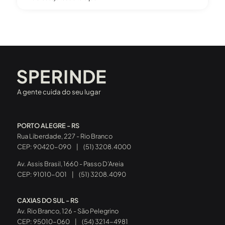
A gente cuida do seu lugar
PORTO ALEGRE - RS
Rua Liberdade, 227 - Rio Branco
CEP: 90420-090
|
(51) 3208.4000
Av. Assis Brasil, 1660 - Passo D’Areia
CEP: 91010-001
|
(51) 3208.4090
CAXIAS DO SUL - RS
Av. Rio Branco, 126 - São Pelegrino
CEP: 95010-060
|
(54) 3214-4981