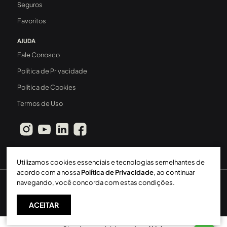
Seguros
Favoritos
AJUDA
Fale Conosco
Política de Privacidade
Política de Cookies
Termos de Uso
Utilizamos cookies essenciais e tecnologias semelhantes de
acordo com a nossa
Política de Privacidade
, ao continuar
navegando, você concorda com estas condições.
Sperinde Gestão Imobiliária LTDA
-
CRECI: 411J
-
2026 ©
Todos os direitos reservados
ACEITAR