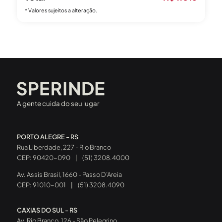
* Valores sujeitos a alteração.
A gente cuida do seu lugar
PORTO ALEGRE - RS
Rua Liberdade, 227 - Rio Branco
CEP: 90420-090
|
(51) 3208.4000
Av. Assis Brasil, 1660 - Passo D’Areia
CEP: 91010-001
|
(51) 3208.4090
CAXIAS DO SUL - RS
Av. Rio Branco, 126 - São Pelegrino