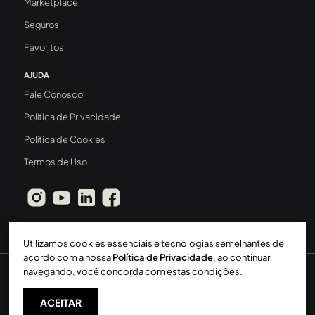
Marketplace
Seguros
Favoritos
AJUDA
Fale Conosco
Política de Privacidade
Política de Cookies
Termos de Uso
Utilizamos cookies essenciais e tecnologias semelhantes de
acordo com a nossa
Política de Privacidade
, ao continuar
navegando, você concorda com estas condições.
Sperinde Gestão Imobiliária LTDA
-
CRECI: 411J
-
2026 ©
Todos os direitos reservados
ACEITAR