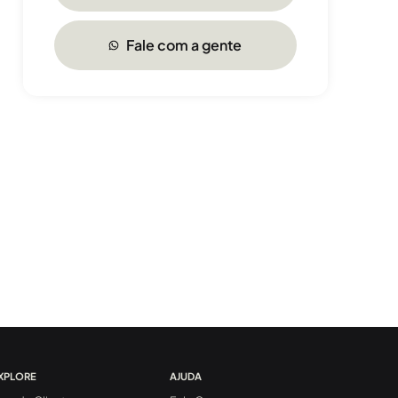
Fale com a gente
XPLORE
AJUDA