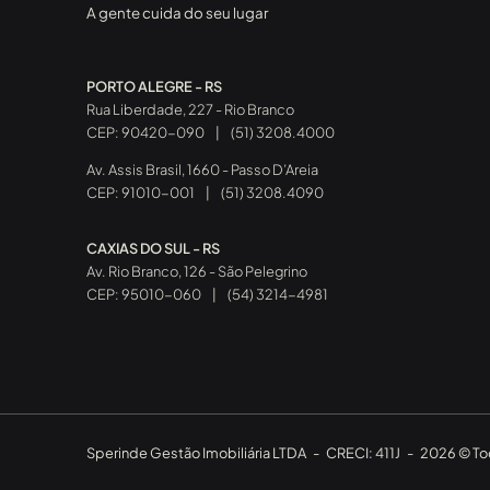
A gente cuida do seu lugar
PORTO ALEGRE - RS
Rua Liberdade, 227 - Rio Branco
CEP: 90420-090
|
(51) 3208.4000
Av. Assis Brasil, 1660 - Passo D’Areia
CEP: 91010-001
|
(51) 3208.4090
CAXIAS DO SUL - RS
Av. Rio Branco, 126 - São Pelegrino
CEP: 95010-060
|
(54) 3214-4981
Sperinde Gestão Imobiliária LTDA
-
CRECI: 411J
-
2026 © Tod