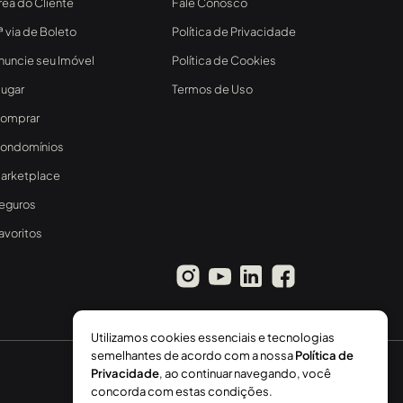
rea do Cliente
Fale Conosco
ª via de Boleto
Política de Privacidade
nuncie seu Imóvel
Política de Cookies
lugar
Termos de Uso
omprar
ondomínios
arketplace
eguros
avoritos
Utilizamos cookies essenciais e tecnologias
semelhantes de acordo com a nossa
Política de
Privacidade
, ao continuar navegando, você
concorda com estas condições.