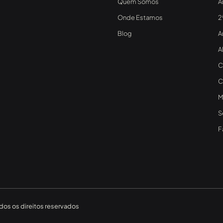
Quem Somos
Á
Onde Estamos
2
Blog
A
A
C
C
M
S
F
os os direitos reservados