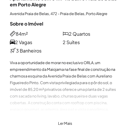
em Porto Alegre
Avenida Praia de Belas, 472 - Praia de Belas, Porto Alegre
Sobre o Imóvel
84m²
2 Quartos
2 Vagas
2 Suítes
3 Banheiros
Viva a oportunidade de morar no exclusivo ORLA, um
empreendimento da Maiojama na fase final de construção na
charmosa esquina da Avenida Praia de Belas com Aureliano
Figueiredo Pinto. Com vista privilegiada para o pôr do sol, o
imóvel de 85,20 m² privativos oferece uma planta de 2 suítes
com sacada no living, lavabo, churrasqueira e duas vagas
cobertas. A construção conta com rooftop com piscina,
espaço gourmet, academia, área pet e vista panorâmica,
proporcionando um estilo de vida completo e sofisticado.
Preço e disponibilidade do imóvel sujeitos a alteração sem
Ler Mais
aviso prévio.