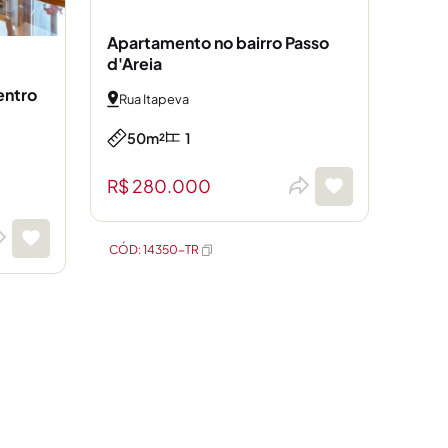
Apartamento no bairro Passo
d'Areia
entro
Rua Itapeva
50m²
1
R$ 280.000
CÓD: 14350-TR