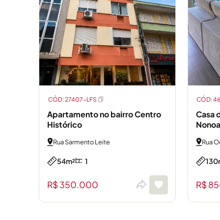
CÓD: 27407-LFS
CÓD: 4
Apartamento no bairro Centro
Casa d
Histórico
Nonoa
Rua Sarmento Leite
Rua O
54m²
1
130
R$ 350.000
R$ 8