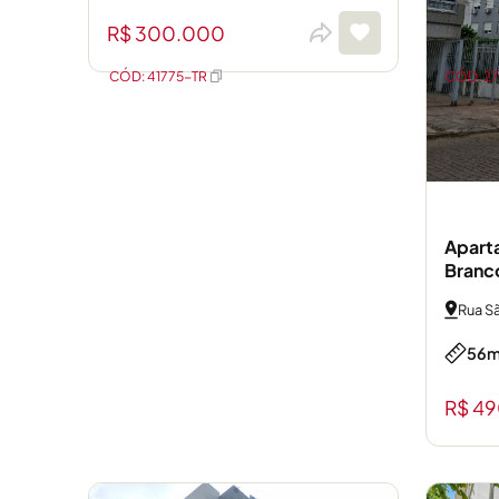
R$ 300.000
CÓD: 41775-TR
CÓD: 2
Aparta
Branc
Rua S
56m
R$ 4