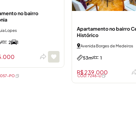
amento no bairro
nia
Apartamento no bairro C
uia Lopes
Histórico
²
2
1
Avenida Borges de Medeiros
5.000
53m²
1
R$ 239.000
3057-PO
CÓD: 7246-LI