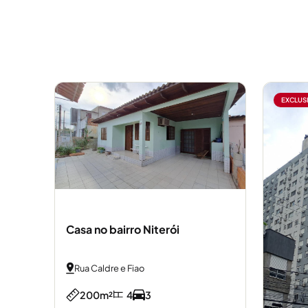
EXCLUS
Casa no bairro Niterói
Rua Caldre e Fiao
200m²
4
3