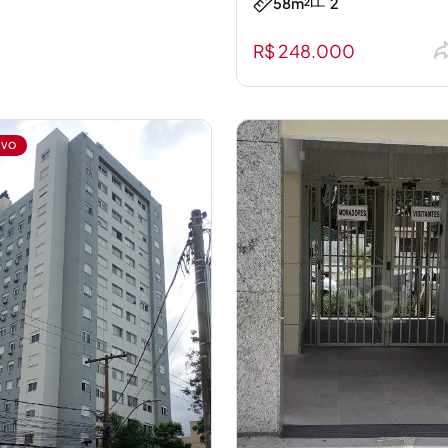
58m²
2
R$ 248.000
IVO