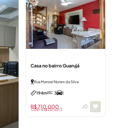
Casa no bairro Guarujá
Rua Manoel Nunes da Silva
194m²
3
1
R$ 710.000
CÓD: 438221-LU