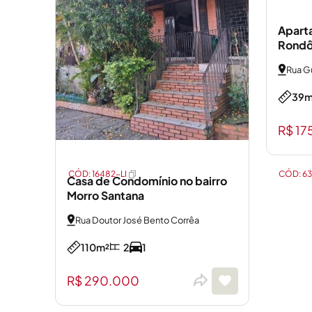
Apart
Rondô
Rua G
39m
R$ 17
CÓD: 16482-LI
CÓD: 6
Casa de Condomínio no bairro
Morro Santana
Rua Doutor José Bento Corrêa
110m²
2
1
R$ 290.000