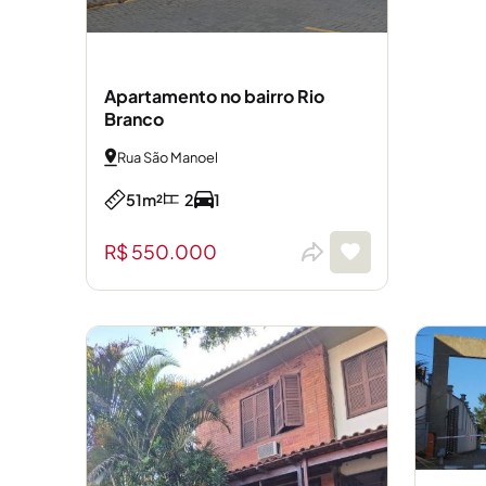
Apartamento no bairro Rio
Branco
Rua São Manoel
51m²
2
1
R$ 550.000