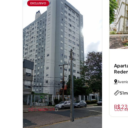
EXCLUSIVO
Aparta
Reden
Aveni
51m
R$ 2
CÓD: 66529-VR
CÓD: 4