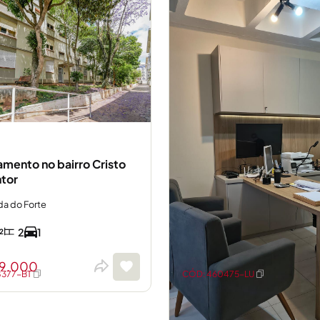
mento no bairro Cristo
tor
da do Forte
²
2
1
39.000
8377-BT
CÓD: 460475-LU