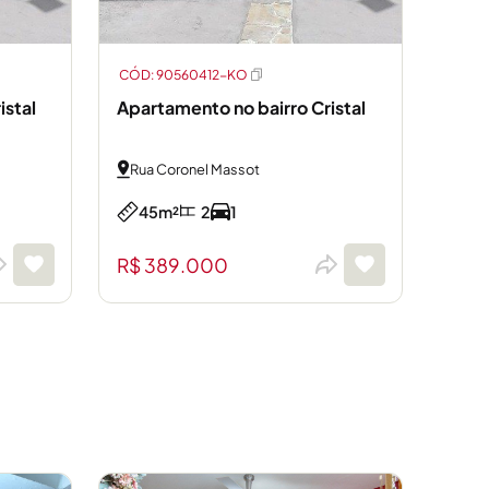
CÓD: 90560412-KO
istal
Apartamento no bairro Cristal
Rua Coronel Massot
45m²
2
1
R$ 389.000