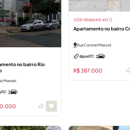
7429-VR
CÓD: 90560413-KO
Apartamento no bairro Cr
Rua Coronel Massot
46m²
2
1
mento no bairro Rio
R$ 387.000
o
ão Manoel
²
2
1
90.000