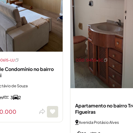
60615-LU
CÓD: 51405-SC
e Condomínio no bairro
i
ctávio de Souza
m²
3
2
Apartamento no bairro Tr
50.000
Figueiras
Avenida Protásio Alves