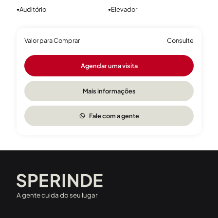
Auditório
Elevador
●
●
Valor para Comprar
Consulte
Agendar uma visita
Mais informações
Fale com a gente
A gente cuida do seu lugar