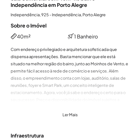
Independência em Porto Alegre
Independência, 925 - Independência, Porto Alegre
Sobre o Imóvel
40m²
1 Banheiro
Com endereço privilegiado e arquitetura sofisticada que
dispensa apresentações. Basta mencionar que ele está
situado na melhor região do bairro, junto ao Moinhos de Vento, e
permite fácil acesso à rede de comércio e serviços. Além
disso, o empreendimento conta com lojas, auditório, salas de
reuniões, foyer e Smart Park, um conceito inteligente de
estacionamento. Agora, você já sabe o endereço certo para o
seu sucesso. Preço e disponibilidade do imóvel sujeitos a
alteração sem aviso prévio.
Ler Mais
Infraestrutura