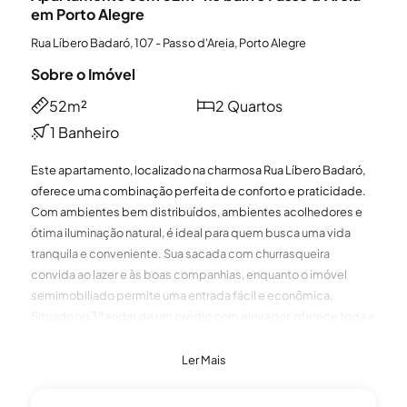
em Porto Alegre
Rua Líbero Badaró, 107 - Passo d'Areia, Porto Alegre
Sobre o Imóvel
52m²
2 Quartos
1 Banheiro
Este apartamento, localizado na charmosa Rua Líbero Badaró,
oferece uma combinação perfeita de conforto e praticidade.
Com ambientes bem distribuídos, ambientes acolhedores e
ótima iluminação natural, é ideal para quem busca uma vida
tranquila e conveniente. Sua sacada com churrasqueira
convida ao lazer e às boas companhias, enquanto o imóvel
semimobiliado permite uma entrada fácil e econômica.
Situado no 3º andar de um prédio com elevador, oferece toda a
comodidade do dia a dia. Uma oportunidade única de morar
bem em Porto Alegre, com facilidade de acesso às principais
Ler Mais
vias, comércio e serviços. Preço e disponibilidade do imóvel
sujeitos a alteração sem aviso prévio.