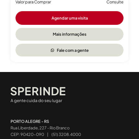
Valor para Comprar
Consulte
Agendar uma visita
Mais informações
Fale com a gente
A gente cuida do seu lugar
PORTO ALEGRE - RS
Rua Liberdade, 227 - Rio Branco
CEP: 90420-090
|
(51) 3208.4000