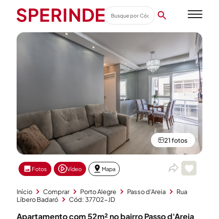
21 fotos
Fotos
Vídeo
Mapa
Início
Comprar
Porto Alegre
Passo d'Areia
Rua
Líbero Badaró
Cód: 37702-JD
Apartamento com 52m² no bairro Passo d'Areia