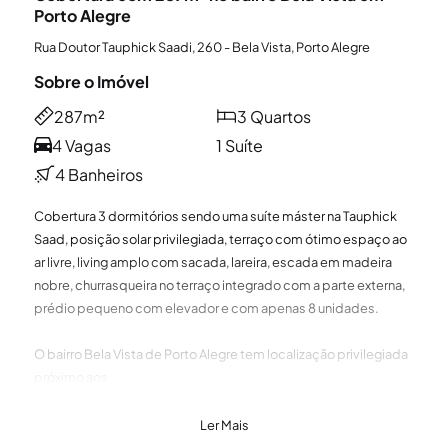
Porto Alegre
Rua Doutor Tauphick Saadi, 260 - Bela Vista, Porto Alegre
Sobre o Imóvel
287m²
3 Quartos
4 Vagas
1 Suíte
4 Banheiros
Cobertura 3 dormitórios sendo uma suíte máster na Tauphick
Saad, posição solar privilegiada, terraço com ótimo espaço ao
ar livre, living amplo com sacada, lareira, escada em madeira
nobre, churrasqueira no terraço integrado com a parte externa,
prédio pequeno com elevador e com apenas 8 unidades.
O bairro Bela Vista de Porto Alegre tem localização privilegiada
próximo aos
bairros Petrópolis, Boa Vista e Mont Serrat Tem como principais
ruas a Avenida Dr
Ler Mais
Nilo Peçanha, Rua Casemiro de Abreu, Rua Carlos Trein e Pedro