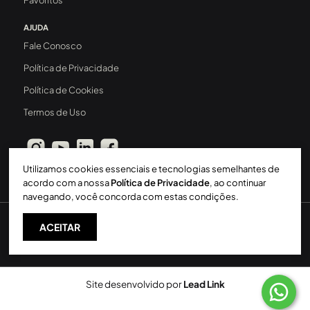
AJUDA
Fale Conosco
Política de Privacidade
Política de Cookies
Termos de Uso
Utilizamos cookies essenciais e tecnologias semelhantes de
acordo com a nossa
Política de Privacidade
, ao continuar
navegando, você concorda com estas condições.
ACEITAR
Sperinde Gestão Imobiliária LTDA
-
CRECI: 411J
-
2026 ©
Todos os direitos reservados
Site desenvolvido por
Lead Link