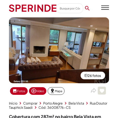
26 fotos
Fotos
Vídeo
Mapa
Início
Comprar
Porto Alegre
Bela Vista
Rua Doutor
Tauphick Saadi
Cód: 36008776-CS
Cobertura com 287m² no bairro Bela Vista em