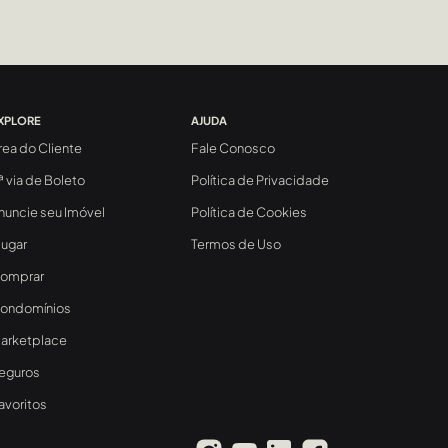
XPLORE
AJUDA
rea do Cliente
Fale Conosco
ª via de Boleto
Política de Privacidade
nuncie seu Imóvel
Política de Cookies
lugar
Termos de Uso
omprar
ondomínios
arketplace
eguros
avoritos