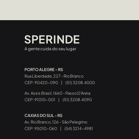
A gente cuida do seu lugar
PORTO ALEGRE - RS
Rua Liberdade, 227 - Rio Branco
CEP: 90420-090
|
(51) 3208.4000
Av. Assis Brasil, 1660 - Passo D’Areia
CEP: 91010-001
|
(51) 3208.4090
CAXIAS DO SUL - RS
Av. Rio Branco, 126 - São Pelegrino
CEP: 95010-060
|
(54) 3214-4981