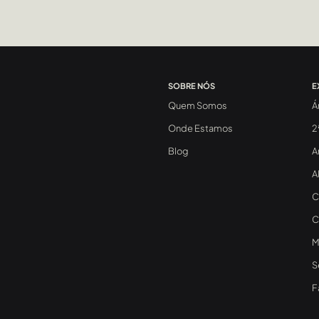
SOBRE NÓS
E
Quem Somos
Á
Onde Estamos
2
Blog
A
A
C
C
M
S
F