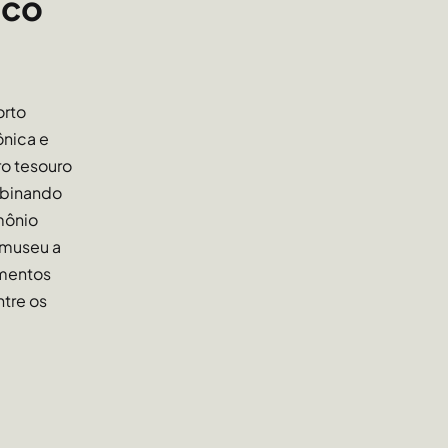
ico
orto
ônica e
ro tesouro
mbinando
mônio
 museu a
umentos
ntre os