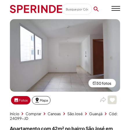
30 fotos
Fotos
Mapa
Início
Comprar
Canoas
São José
Guarujá
Cód:
24099-JD
Apartamento com 42m² no bairro São José em