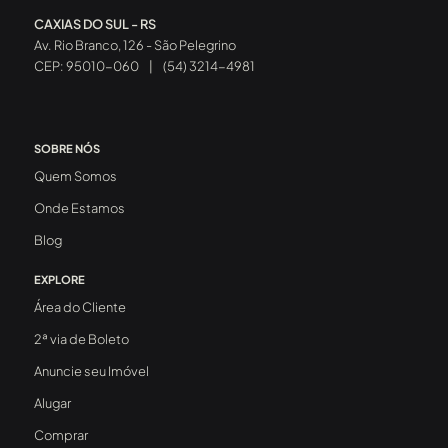
CAXIAS DO SUL - RS
Av. Rio Branco, 126 - São Pelegrino
CEP: 95010-060
|
(54) 3214-4981
SOBRE NÓS
Quem Somos
Onde Estamos
Blog
EXPLORE
Área do Cliente
2ª via de Boleto
Anuncie seu Imóvel
Alugar
Comprar