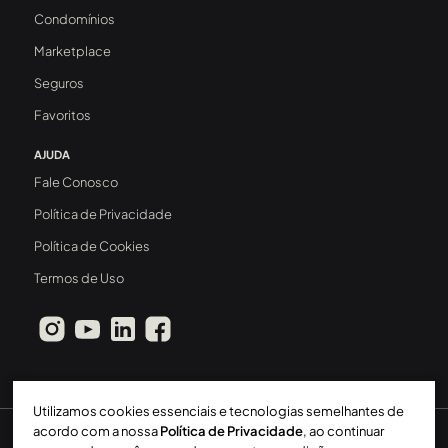
Condomínios
Marketplace
Seguros
Favoritos
AJUDA
Fale Conosco
Política de Privacidade
Política de Cookies
Termos de Uso
Utilizamos cookies essenciais e tecnologias semelhantes de
acordo com a nossa
Política de Privacidade
, ao continuar
Sperinde Gestão Imobiliária LTDA
-
CRECI: 411J
-
2026 ©