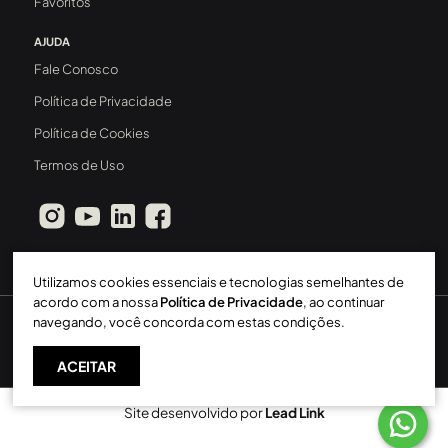
Favoritos
AJUDA
Fale Conosco
Política de Privacidade
Política de Cookies
Termos de Uso
Utilizamos cookies essenciais e tecnologias semelhantes de
acordo com a nossa
Política de Privacidade
, ao continuar
navegando, você concorda com estas condições.
Sperinde Gestão Imobiliária LTDA
-
CRECI: 411J
-
2026 ©
Todos os direitos reservados
ACEITAR
Site desenvolvido por
Lead Link