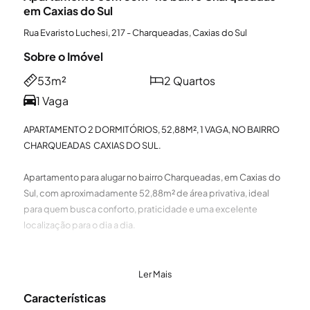
em Caxias do Sul
Rua Evaristo Luchesi, 217 - Charqueadas, Caxias do Sul
Sobre o Imóvel
53m²
2 Quartos
1 Vaga
APARTAMENTO 2 DORMITÓRIOS, 52,88M², 1 VAGA, NO BAIRRO
CHARQUEADAS  CAXIAS DO SUL.
Apartamento para alugar no bairro Charqueadas, em Caxias do
Sul, com aproximadamente 52,88m² de área privativa, ideal
para quem busca conforto, praticidade e uma excelente
localização para o dia a dia.
O imóvel conta com dois dormitórios bem distribuídos,
banheiro social, ambientes funcionais e acolhedores, além de
Ler Mais
sacada que proporciona maior ventilação e luminosidade
Características
natural aos espaços, tornando o ambiente mais agradável e