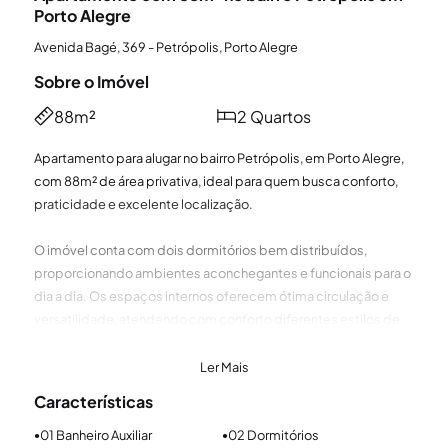
Porto Alegre
Avenida Bagé, 369 - Petrópolis, Porto Alegre
Sobre o Imóvel
88m²
2 Quartos
Apartamento para alugar no bairro Petrópolis, em Porto Alegre,
com 88m² de área privativa, ideal para quem busca conforto,
praticidade e excelente localização.
O imóvel conta com dois dormitórios bem distribuídos,
proporcionando ambientes aconchegantes e funcionais para o
dia a dia. Os espaços internos oferecem ótima circulação e
versatilidade, atendendo com conforto diferentes estilos de
moradia.
Ler Mais
Com planta ampla e bem aproveitada, é uma excelente opção
Características
para famílias, casais ou profissionais que valorizam
comodidade e localização estratégica.
01 Banheiro Auxiliar
02 Dormitórios
●
●