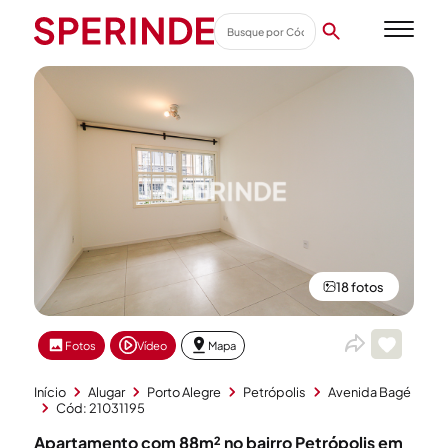
18 fotos
Fotos
Vídeo
Mapa
Início
Alugar
Porto Alegre
Petrópolis
Avenida Bagé
Cód: 21031195
Apartamento com 88m² no bairro Petrópolis em