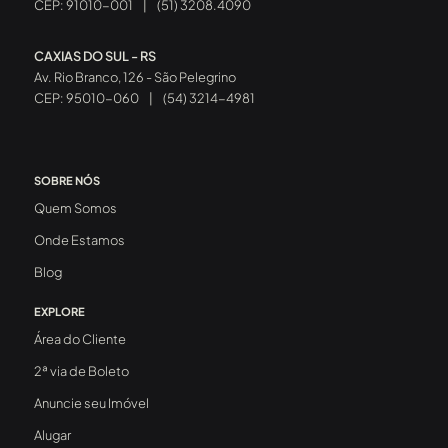
CEP: 91010-001
|
(51) 3208.4090
CAXIAS DO SUL - RS
Av. Rio Branco, 126 - São Pelegrino
CEP: 95010-060
|
(54) 3214-4981
SOBRE NÓS
Quem Somos
Onde Estamos
Blog
EXPLORE
Área do Cliente
2ª via de Boleto
Anuncie seu Imóvel
Alugar