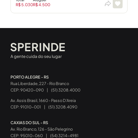
R$ 5.030
R$ 4.500
A gente cuida do seu lugar
PORTO ALEGRE - RS
Rua Liberdade, 227 - Rio Branco
CEP: 90420-090
|
(51) 3208.4000
Av. Assis Brasil, 1660 - Passo D’Areia
CEP: 91010-001
|
(51) 3208.4090
CAXIAS DO SUL - RS
Av. Rio Branco, 126 - São Pelegrino
CEP: 95010-060
|
(54) 3214-4981