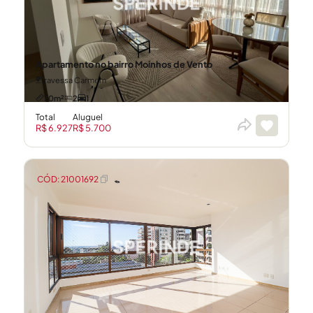
Apartamento no bairro Moinhos de Vento
Travessa Carmem
70m²
2
1
Total
Aluguel
R$ 6.927
R$ 5.700
CÓD: 21001692