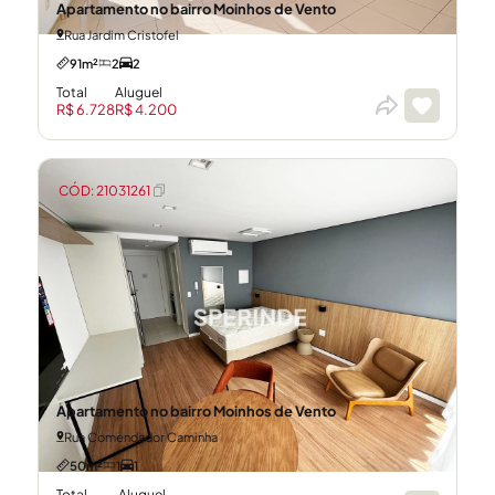
Apartamento no bairro Moinhos de Vento
Rua Jardim Cristofel
91m²
2
2
Total
Aluguel
R$ 6.728
R$ 4.200
CÓD: 21031261
Apartamento no bairro Moinhos de Vento
Rua Comendador Caminha
50m²
1
1
Total
Aluguel