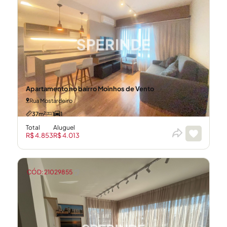
Apartamento no bairro Moinhos de Vento
Rua Mostardeiro
37m²
1
1
Total
Aluguel
R$ 4.853
R$ 4.013
CÓD: 21029855