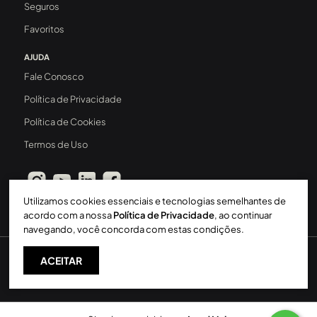
Seguros
Favoritos
AJUDA
Fale Conosco
Política de Privacidade
Política de Cookies
Termos de Uso
Utilizamos cookies essenciais e tecnologias semelhantes de
acordo com a nossa
Política de Privacidade
, ao continuar
navegando, você concorda com estas condições.
ACEITAR
Sperinde Gestão Imobiliária LTDA
-
CRECI: 411J
-
2026 ©
Todos os direitos reservados