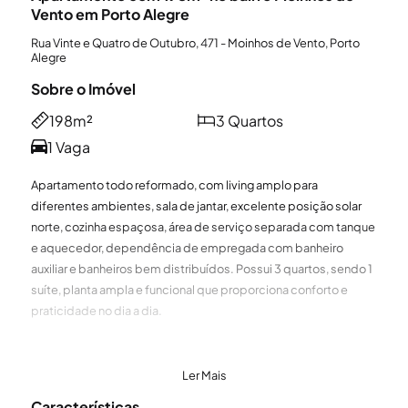
Vento em Porto Alegre
Rua Vinte e Quatro de Outubro, 471 - Moinhos de Vento, Porto
Alegre
Sobre o Imóvel
198m²
3 Quartos
1 Vaga
Apartamento todo reformado, com living amplo para
diferentes ambientes, sala de jantar, excelente posição solar
norte, cozinha espaçosa, área de serviço separada com tanque
e aquecedor, dependência de empregada com banheiro
auxiliar e banheiros bem distribuídos. Possui 3 quartos, sendo 1
suíte, planta ampla e funcional que proporciona conforto e
praticidade no dia a dia.
Condomínio com portaria 24 horas, recepção e elevador,
oferecendo segurança e comodidade. Localizado próximo à
Ler Mais
esquina com a Florêncio Ygartua, em uma das regiões mais
Características