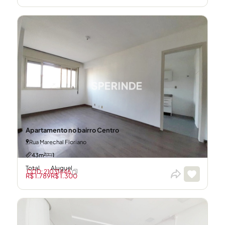
Apartamento no bairro Centro
Rua Marechal Floriano
43m²
1
Total
Aluguel
CÓD: 21031446
R$ 1.789
R$ 1.300