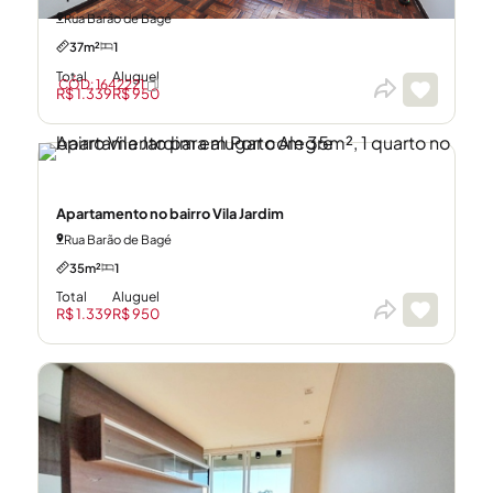
Rua Barão de Bagé
37m²
1
Total
Aluguel
CÓD: 1642221
R$ 1.339
R$ 950
Apartamento no bairro Vila Jardim
Rua Barão de Bagé
35m²
1
Total
Aluguel
R$ 1.339
R$ 950
CÓD: 1642224