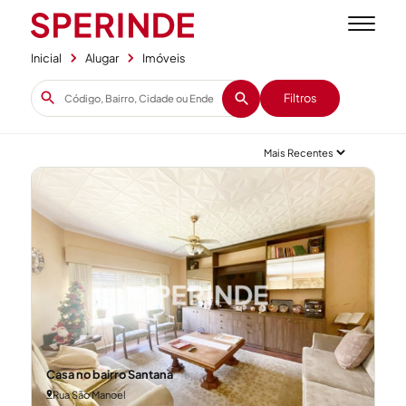
Inicial
Alugar
Imóveis
Filtros
Casa no bairro Santana
Rua São Manoel