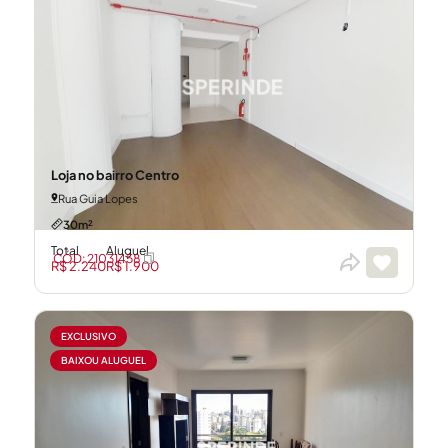
Loja no bairro Centro
Rua Guia Lopes
30m²
Total
Aluguel
CÓD: 21031458
R$ 2.240
R$ 1.900
EXCLUSIVO
BAIXOU ALUGUEL