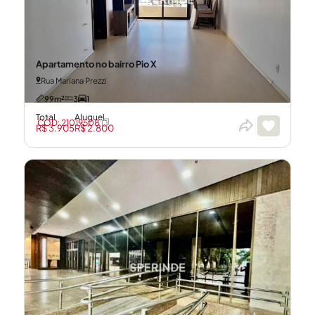
Apartamento no bairro Pio X
Rua Mariana Prezzi
99m²
3
1
Total
Aluguel
CÓD: 21019508
R$ 3.905
R$ 2.800