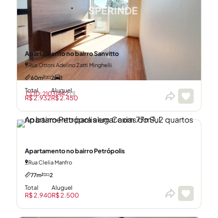
Apartamento no bairro Sanvitto
Rua Ottoni Adelino Zatti Minghelli
60m²
2
1
Total
Aluguel
CÓD: 21031442
R$ 2.932
R$ 2.450
Apartamento no bairro Petrópolis
Rua Clelia Manfro
77m²
2
Total
Aluguel
R$ 2.940
R$ 2.500