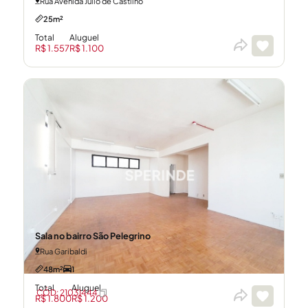
Rua Avenida Julio de Castilho
25m²
Total
Aluguel
R$ 1.557
R$ 1.100
CÓD: 21031463
Sala no bairro São Pelegrino
Rua Garibaldi
48m²
1
Total
Aluguel
CÓD: 21031444
R$ 1.800
R$ 1.200