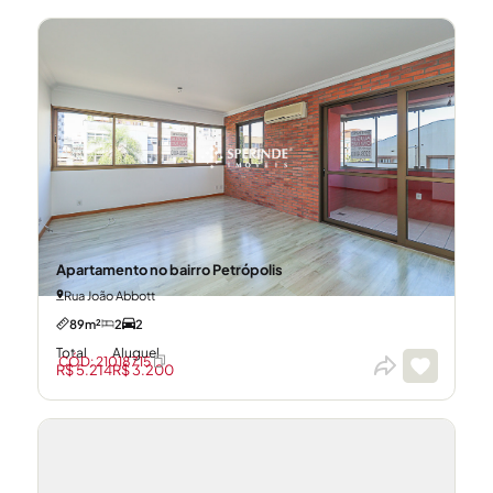
Apartamento no bairro Petrópolis
Rua João Abbott
89m²
2
2
Total
Aluguel
CÓD: 21018715
R$ 5.214
R$ 3.200