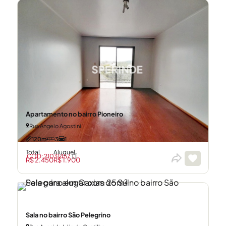
CÓD: 21031445
Apartamento no bairro Pioneiro
Rua Angelo Agostini
120m²
3
1
Total
Aluguel
CÓD: 21031457
R$ 2.450
R$ 1.900
Sala no bairro São Pelegrino