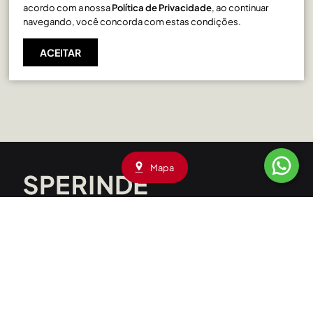
acordo com a nossa
Política de Privacidade
, ao continuar
navegando, você concorda com estas condições.
Santa Catarina em Caxias do Sul
ACEITAR
Rio Branco em Caxias do Sul
Mapa
A gente cuida do seu lugar
PORTO ALEGRE - RS
Rua Liberdade, 227 - Rio Branco
CEP: 90420-090
|
(51) 3208.4000
Av. Assis Brasil, 1660 - Passo D’Areia