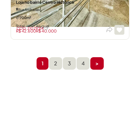
Loja no bairro Centro Histórico
Rua Andradas
700m²
Total
Aluguel
CÓD: 21029314
R$ 42.600
R$ 40.000
1
2
3
4
>