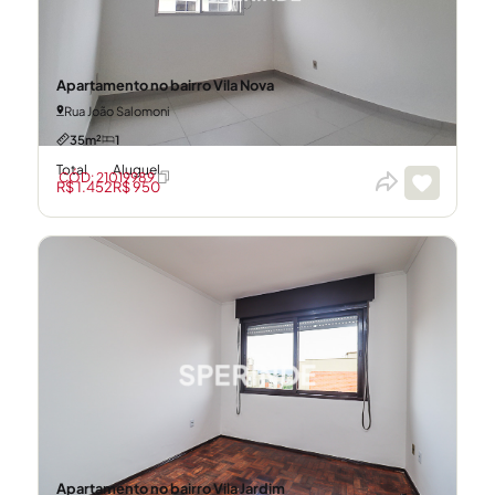
Apartamento no bairro Vila Nova
Rua João Salomoni
35m²
1
Total
Aluguel
CÓD: 21019989
R$ 1.452
R$ 950
Apartamento no bairro Vila Jardim