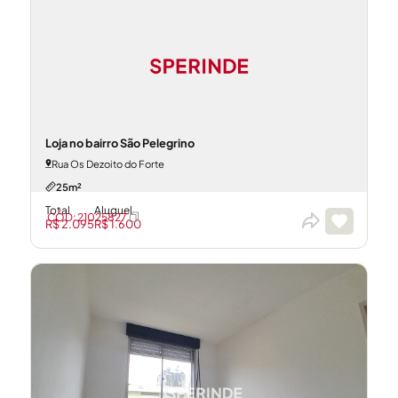
Loja no bairro São Pelegrino
Rua Os Dezoito do Forte
25m²
Total
Aluguel
CÓD: 21025827
R$ 2.095
R$ 1.600