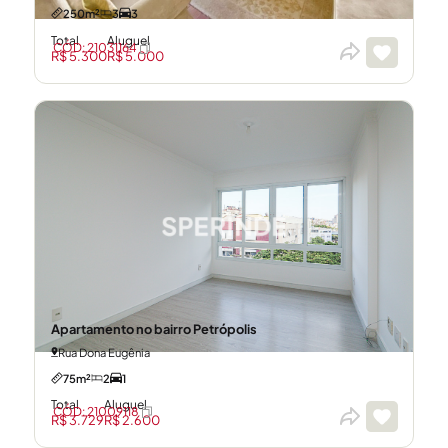
250m²
3
3
Total
Aluguel
CÓD: 21031164
R$ 5.300
R$ 5.000
Apartamento no bairro Petrópolis
Rua Dona Eugênia
75m²
2
1
Total
Aluguel
CÓD: 21009118
R$ 3.729
R$ 2.600