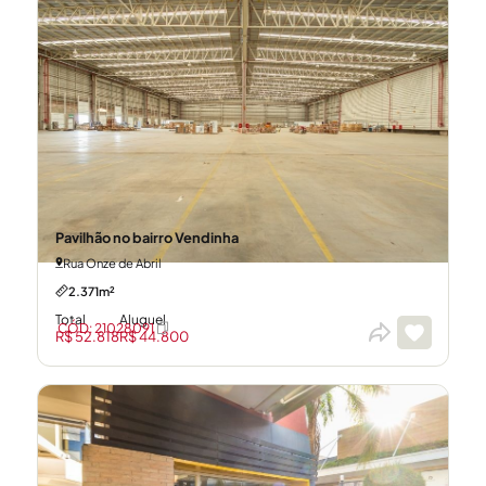
Pavilhão no bairro Vendinha
Rua Onze de Abril
2.371m²
Total
Aluguel
CÓD: 21028091
R$ 52.818
R$ 44.800