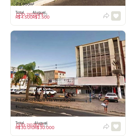
3.000m²
Total
Aluguel
CÓD: 21025579
R$ 4.500
R$ 2.500
Prédio no bairro Vila Veranópolis
Avenida General Flores da Cunha
1.000m²
Total
Aluguel
CÓD: 21028253
R$ 30.010
R$ 30.000