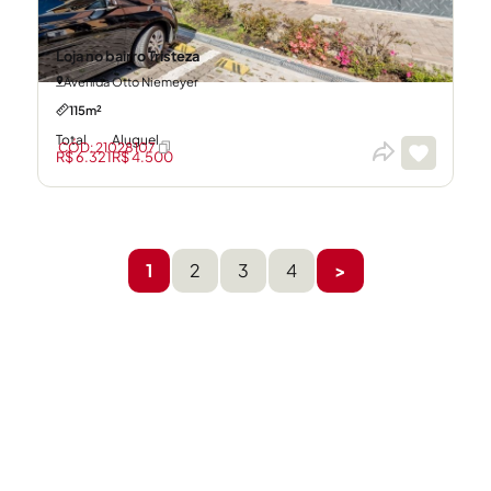
Loja no bairro Tristeza
Avenida Otto Niemeyer
115m²
Total
Aluguel
CÓD: 21028107
R$ 6.321
R$ 4.500
1
2
3
4
>