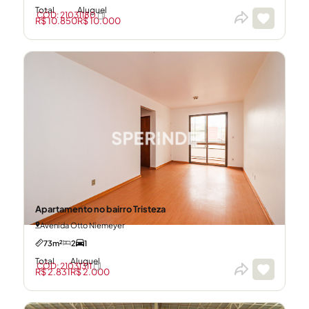
Total
Aluguel
CÓD: 21031180
R$ 10.850
R$ 10.000
Apartamento no bairro Tristeza
Avenida Otto Niemeyer
73m²
2
1
Total
Aluguel
CÓD: 21031311
R$ 2.831
R$ 2.000