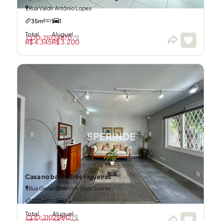
Rua Valdir Antônio Lopes
35m²
1
1
Total
Aluguel
CÓD: 21024870
R$ 4.345
R$ 3.200
Casa no bairro Três Figueiras
Rua General Nestor Silva Soares
227m²
3
3
Total
Aluguel
CÓD: 21025842