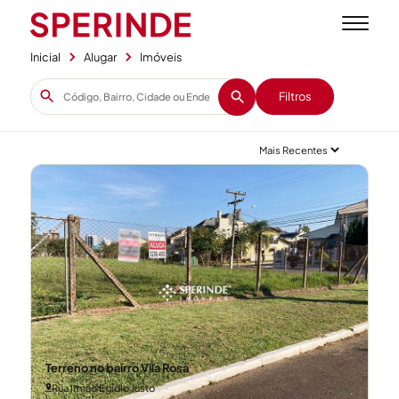
Inicial
Alugar
Imóveis
Filtros
Terreno no bairro Vila Rosa
Rua Irmão Egidio Justo