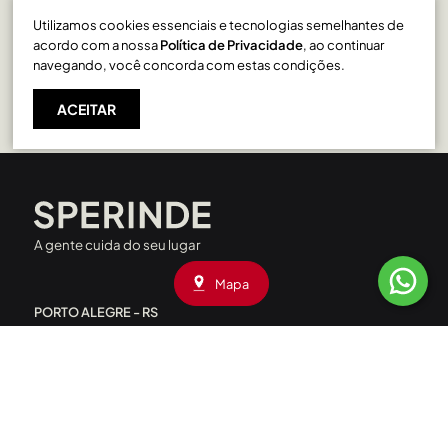
Utilizamos cookies essenciais e tecnologias semelhantes de
Exposição em Caxias do Sul
acordo com a nossa
Política de Privacidade
, ao continuar
navegando, você concorda com estas condições.
ACEITAR
A gente cuida do seu lugar
Mapa
PORTO ALEGRE - RS
Rua Liberdade, 227 - Rio Branco
CEP: 90420-090
|
(51) 3208.4000
Av. Assis Brasil, 1660 - Passo D’Areia
CEP: 91010-001
|
(51) 3208.4090