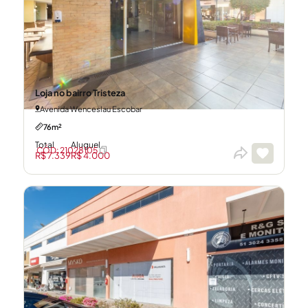
Loja no bairro Tristeza
Avenida Wenceslau Escobar
76m²
Total
Aluguel
CÓD: 21028105
R$ 7.339
R$ 4.000