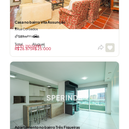
Casa no bairro Vila Assunção
Rua Coroados
589m²
4
6
Total
Aluguel
CÓD: 21024999
R$ 26.875
R$ 25.000
Apartamento no bairro Três Figueiras