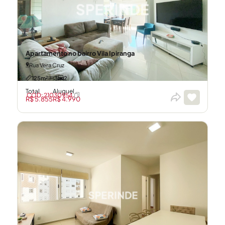
Apartamento no bairro Vila Ipiranga
Rua Vera Cruz
125m²
3
2
Total
Aluguel
CÓD: 21030954
R$ 5.855
R$ 4.990