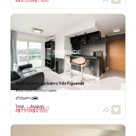
R$ 8.205
R$ 7.500
Apartamento no bairro Três Figueiras
Rua Valdir Antônio Lopes
72m²
2
1
Total
Aluguel
CÓD: 21030048
R$ 7.915
R$ 6.500