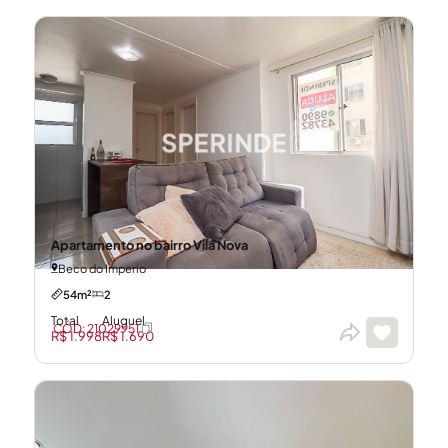
Apartamento no bairro Vila Nova
Beco do Imperio
54m²
2
Total
Aluguel
CÓD: 21029951
R$ 1.998
R$ 1.690