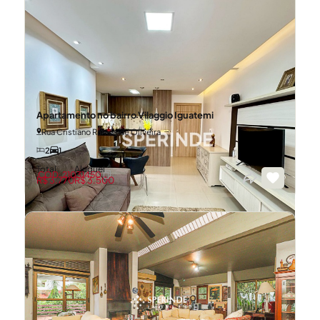
Apartamento no bairro Vilaggio Iguatemi
Rua Cristiano Ramos de Oliveira
2
1
Total
Aluguel
CÓD: 21031450
R$ 3.770
R$ 3.500