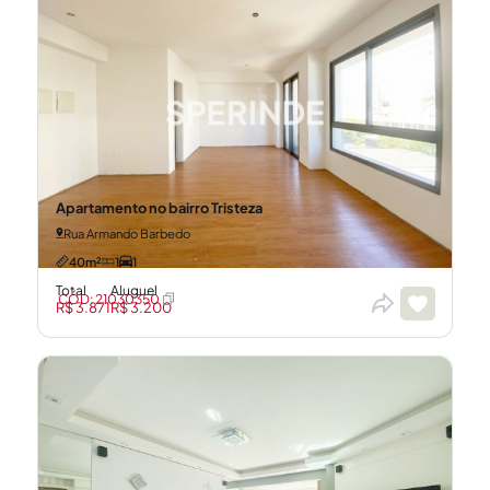
Apartamento no bairro Tristeza
Rua Armando Barbedo
40m²
1
1
Total
Aluguel
CÓD: 21030350
R$ 3.871
R$ 3.200