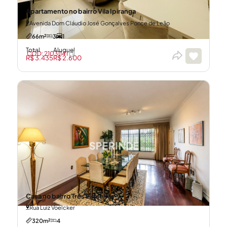
Apartamento no bairro Vila Ipiranga
Avenida Dom Cláudio José Gonçalves Ponce de Leão
66m²
3
1
Total
Aluguel
CÓD: 21031141
R$ 3.435
R$ 2.600
Casa no bairro Três Figueiras
Rua Luiz Voelcker
320m²
4