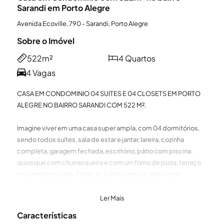
Sarandi em Porto Alegre
Avenida Ecoville, 790 - Sarandi, Porto Alegre
Sobre o Imóvel
522m²
4 Quartos
4 Vagas
CASA EM CONDOMINIO 04 SUITES E 04 CLOSETS EM PORTO
ALEGRE NO BAIRRO SARANDI COM 522 M².
Imagine viver em uma casa super ampla, com 04 dormitórios,
sendo todos suítes, sala de estar e jantar, lareira, cozinha
completa, garagem fechada, escritório, pátio com piscina,
quiosque com churrasqueira e com um forno de pizza, terraço
em uma das suites. Todas as suites com sacada e com
lavanderia e um canil.
Além disso, no terceiro andar, você terá uma sala de jogos,
Ler Mais
espaço para academia, escritório e uma sala de TV para relaxar
Características
com a família.