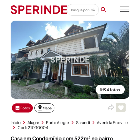
94 fotos
Fotos
Mapa
Início
Alugar
Porto Alegre
Sarandi
Avenida Ecoville
Cód: 21030004
Casa em Condomínio com 522m² no bairro