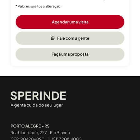
* Valores sujeitos a alteração.
Agendar uma visita
Fale com a gente
Faça uma proposta
A gente cuida do seu lugar
PORTO ALEGRE - RS
Rua Liberdade, 227 - Rio Branco
CEP: 90420-090
|
(51) 3208.4000