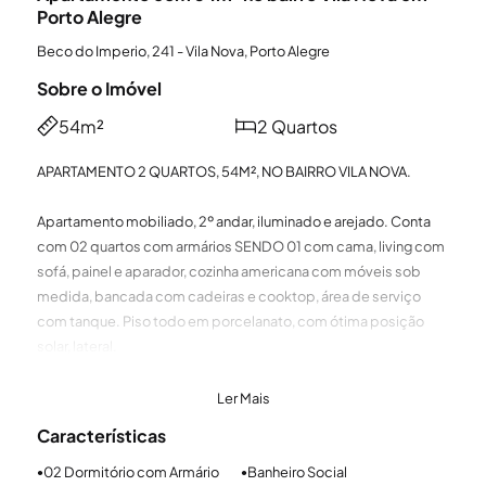
Porto Alegre
Beco do Imperio, 241 - Vila Nova, Porto Alegre
Sobre o Imóvel
54m²
2 Quartos
APARTAMENTO 2 QUARTOS, 54M², NO BAIRRO VILA NOVA.
Apartamento mobiliado, 2º andar, iluminado e arejado. Conta
com 02 quartos com armários SENDO 01 com cama, living com
sofá, painel e aparador, cozinha americana com móveis sob
medida, bancada com cadeiras e cooktop, área de serviço
com tanque. Piso todo em porcelanato, com ótima posição
solar, lateral.
Condomínio com portaria 24 horas, estacionamento rotativo
Ler Mais
para carro e motos, salão de festas, playground, quadra de
Características
esportes, quiosques com churrasqueiras, fitness ao ar livre,
mercadinho, sem contar com a área verde para laser.
02 Dormitório com Armário
Banheiro Social
●
●