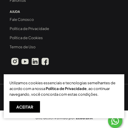
Favoritos
AJUDA
Fale Conosco
Política de Privacidade
Política de Cookies
Termos de Uso
Utilizamos cookies essenciais e tecnologias semelhantes de
acordo com a nossa
Política de Privacidade
, ao continuar
Sperinde Gestão Imobiliária LTDA
-
CRECI: 411J
-
2026 ©
navegando, você concorda com estas condições.
Todos os direitos reservados
ACEITAR
Site desenvolvido por
Lead Link