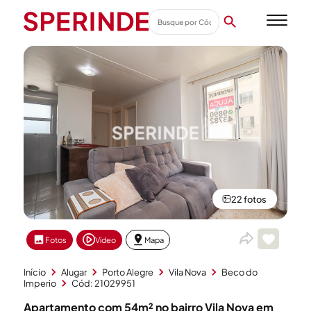
22 fotos
Fotos
Vídeo
Mapa
Início
Alugar
Porto Alegre
Vila Nova
Beco do
Imperio
Cód: 21029951
Apartamento com 54m² no bairro Vila Nova em