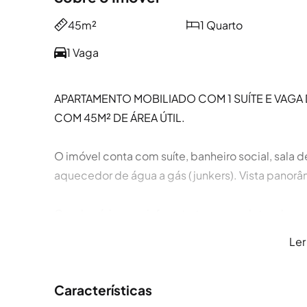
45m²
1 Quarto
1 Vaga
APARTAMENTO MOBILIADO COM 1 SUÍTE E VAGA
COM 45M² DE ÁREA ÚTIL.
O imóvel conta com suíte, banheiro social, sala 
aquecedor de água a gás (junkers). Vista panor
Condomínio com infraestrutura completa: elevador
salão de festas, salão gourmet e playground. Vag
Ler
acesso a transporte, comércios e serviços.
Características
Se você está pensando em alugar apartamento em