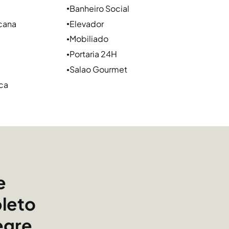
quando o assunto é aluguel em Porto Alegre,
Banheiro Social
●
rsonalizado. Nosso portfólio conta com diversas
cana
Elevador
●
mobiliária em Porto Alegre com mais de 47 anos
Mobiliado
●
 você a alugar apartamento em Porto Alegre com
Portaria 24H
●
Salao Gourmet
●
ca
e
leto
egre