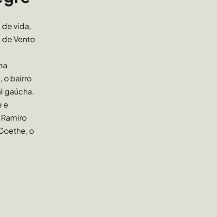
de vida,
s de Vento
ma
 o bairro
al gaúcha.
e e
 Ramiro
Goethe, o