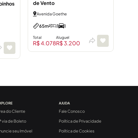
de Vento
oinhos
Avenida Goethe
65m²
1
1
Total
Aluguel
R$ 4.078
R$ 3.200
XPLORE
AJUDA
rea do Cliente
Fale Conosco
ª via de Boleto
Política de Privacidade
nuncie seu Imóvel
Política de Cookies