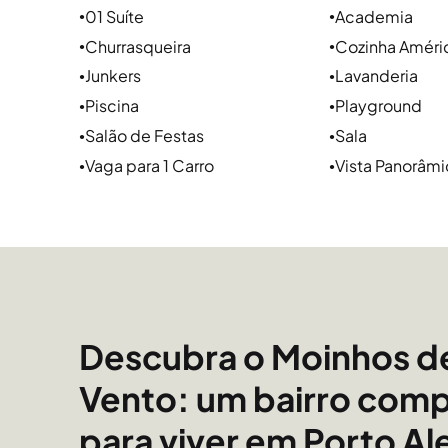
confiança da Sperinde. A Sperinde é referência 
01 Suíte
Academia
●
●
oferecendo um atendimento próximo, seguro e pe
Churrasqueira
Cozinha Améri
●
●
opções de imóveis em Porto Alegre. Como uma i
Junkers
Lavanderia
●
●
de história, temos a estrutura certa para ajudar
Piscina
Playground
●
●
tranquilidade.
Salão de Festas
Sala
●
●
Vaga para 1 Carro
Vista Panorâmi
●
●
Porque aqui, a gente cuida do seu lugar.
Descubra o Moinhos d
Vento: um bairro comp
para viver em Porto Al