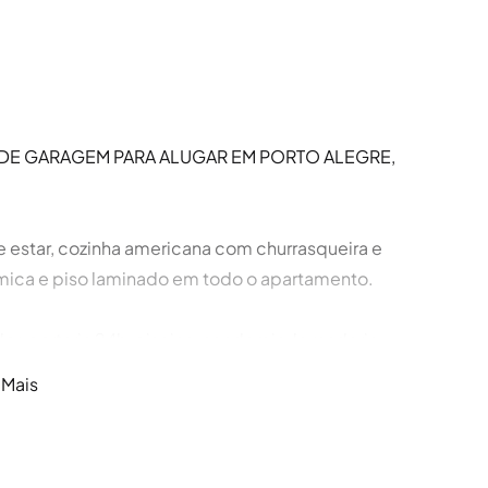
 DE GARAGEM PARA ALUGAR EM PORTO ALEGRE,
de estar, cozinha americana com churrasqueira e
âmica e piso laminado em todo o apartamento.
, portaria 24h, piscina, academia, lavanderia,
a coberta para 1 carro. Localização com fácil
 Mais
 Porto Alegre, conte com a experiência e a