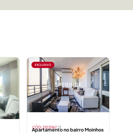
EXCLUSIVO
CÓD: 21031167
Apartamento no bairro Moinhos