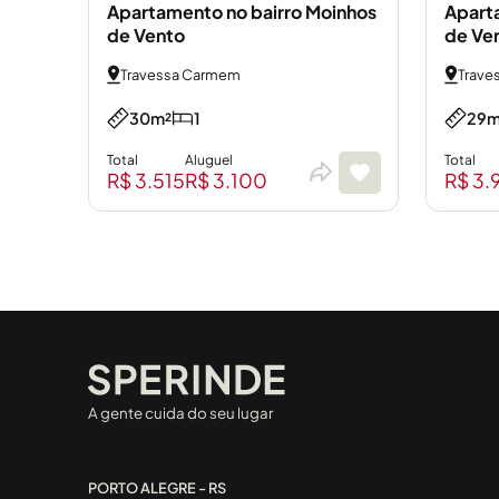
Apartamento no bairro Moinhos
Apart
de Vento
de Ve
Travessa Carmem
Trave
30m²
1
29m
Total
Aluguel
Total
R$ 3.515
R$ 3.100
R$ 3.
A gente cuida do seu lugar
PORTO ALEGRE - RS