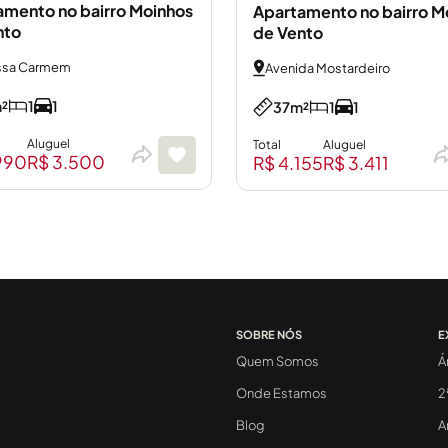
amento no bairro Moinhos
Apartamento no bairro M
nto
de Vento
ssa Carmem
Avenida Mostardeiro
²
1
1
37m²
1
1
Aluguel
Total
Aluguel
990
R$ 3.500
R$ 4.155
R$ 3.411
SOBRE NÓS
E
Quem Somos
Á
Onde Estamos
2
Blog
A