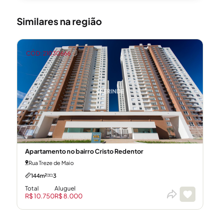
Similares na região
CÓD: 21030666
Apartamento no bairro Cristo Redentor
Rua Treze de Maio
144m²
3
Total
Aluguel
R$ 10.750
R$ 8.000