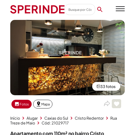
33 fotos
Fotos
Mapa
Início
Alugar
Caxias do Sul
Cristo Redentor
Rua
Treze de Maio
Cód: 21029717
Apartamento com 110m² no bairro Cristo