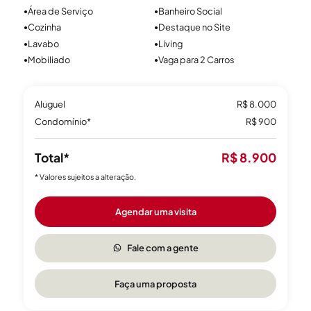
às suas necessidades. Trabalhamos com imóveis em Caxias
Área de Serviço
Banheiro Social
●
●
do Sul nos principais bairros, garantindo um processo rápido,
Cozinha
Destaque no Site
●
●
seguro e descomplicado para quem deseja morar ou investir
Lavabo
Living
●
●
na cidade.
Mobiliado
Vaga para 2 Carros
●
●
Aluguel
R$ 8.000
Condomínio*
R$ 900
Total*
R$ 8.900
* Valores sujeitos a alteração.
Agendar uma visita
Fale com a gente
Faça uma proposta