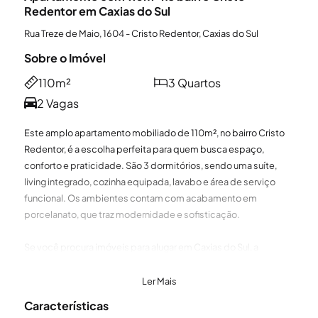
Redentor em Caxias do Sul
Rua Treze de Maio, 1604 - Cristo Redentor, Caxias do Sul
Sobre o Imóvel
110m²
3 Quartos
2 Vagas
Este amplo apartamento mobiliado de 110m², no bairro Cristo
Redentor, é a escolha perfeita para quem busca espaço,
conforto e praticidade. São 3 dormitórios, sendo uma suíte,
living integrado, cozinha equipada, lavabo e área de serviço
funcional. Os ambientes contam com acabamento em
porcelanato, que traz modernidade e sofisticação.
Se você procura imóveis para alugar em Caxias do Sul, a
Sperinde é a imobiliária certa para ajudar a encontrar a opção
ideal. Seja para alugar apartamento em Caxias do Sul, alugar
Ler Mais
casa em Caxias do Sul ou até mesmo escolher entre imóveis
Características
comerciais, contamos com uma equipe especializada e atenta