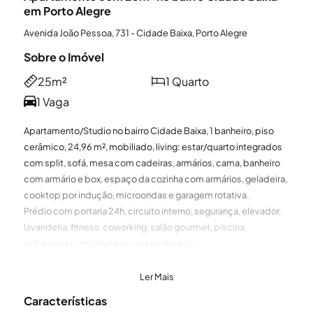
em Porto Alegre
Avenida João Pessoa, 731 - Cidade Baixa, Porto Alegre
Sobre o Imóvel
25m²
1 Quarto
1 Vaga
Apartamento/Studio no bairro Cidade Baixa, 1 banheiro, piso
cerâmico, 24,96 m², mobiliado, living: estar/quarto integrados
com split, sofá, mesa com cadeiras, armários, cama, banheiro
com armário e box, espaço da cozinha com armários, geladeira,
cooktop por indução, microondas e garagem rotativa.
Prédio com portaria 24h, circuito interno, segurança, elevador,
lavanderia, fitness, coworking, salão gourmet, piscina,
quiosques com churrasqueira no terraço.
CONHEÇA O BAIRRO CIDADE BAIXA
Ler Mais
Características
Localização e arredores