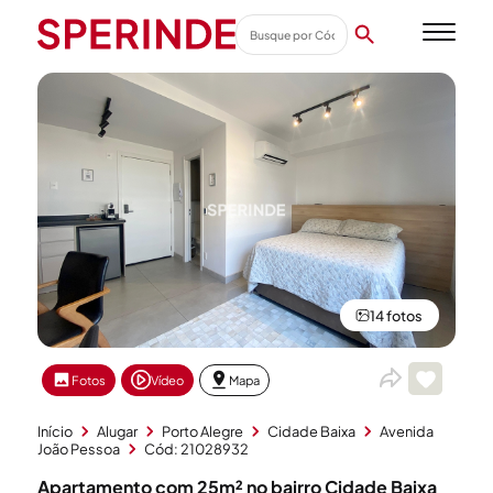
14 fotos
Fotos
Vídeo
Mapa
Início
Alugar
Porto Alegre
Cidade Baixa
Avenida
João Pessoa
Cód: 21028932
Apartamento com 25m² no bairro Cidade Baixa