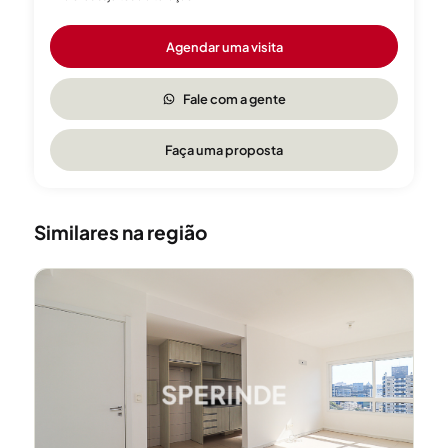
para tomar um café, uma cerveja ou um drink. O lugar é um dos
mais famosos em Porto Alegre, especialmente entre os jovens
Agendar uma visita
e universitários, já que ?ca perto da UFRGS. Um bairro perto de
tudo pela proximidade aos vários bairros vizinhos,
universidades, shoppings, hospitais, escolas e o Parque da
Fale com a gente
Redenção ao lado para viver ao ar livre, com esportes e lazer
garantidos.
Faça uma proposta
Similares na região