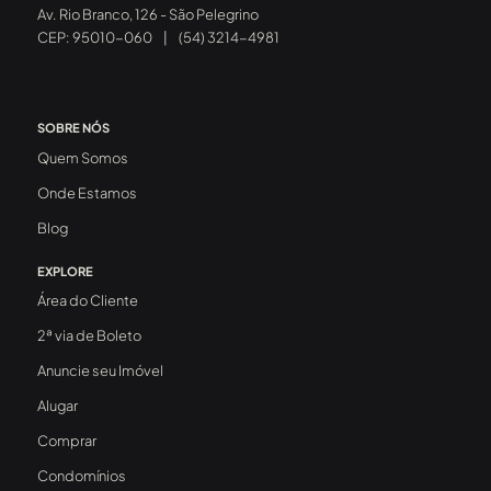
Av. Rio Branco, 126 - São Pelegrino
CEP: 95010-060
|
(54) 3214-4981
SOBRE NÓS
Quem Somos
Onde Estamos
Blog
EXPLORE
Área do Cliente
2ª via de Boleto
Anuncie seu Imóvel
Alugar
Comprar
Condomínios