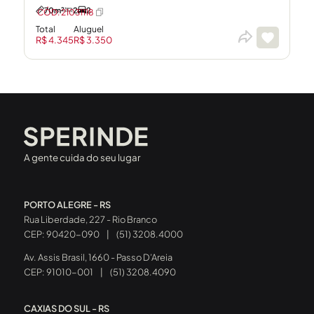
70m²
2
2
CÓD: 21031118
Total
Aluguel
R$ 4.345
R$ 3.350
A gente cuida do seu lugar
PORTO ALEGRE - RS
Rua Liberdade, 227 - Rio Branco
CEP: 90420-090
|
(51) 3208.4000
Av. Assis Brasil, 1660 - Passo D’Areia
CEP: 91010-001
|
(51) 3208.4090
CAXIAS DO SUL - RS