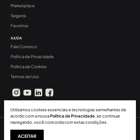
Marketplace
Seguros
Favoritos
AJUDA
Fale Conosco
Política de Privacidade
Política de Cookies
Termos de Uso
Utilizamos cookies essenciais e tecnologias semelhantes de
acordo com a nossa
Política de Privacidade
, ao continuar
navegando, você concorda com estas condições.
Sperinde Gestão Imobiliária LTDA
-
CRECI: 411J
-
2026 ©
Todos os direitos reservados
ACEITAR