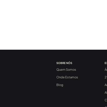
SOBRE NÓS
E
Quem Somos
Á
Onde Estamos
2
Blog
A
A
C