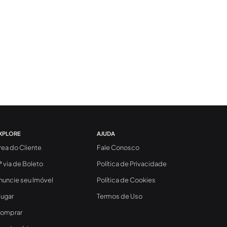
XPLORE
AJUDA
rea do Cliente
Fale Conosco
ª via de Boleto
Política de Privacidade
nuncie seu Imóvel
Política de Cookies
lugar
Termos de Uso
omprar