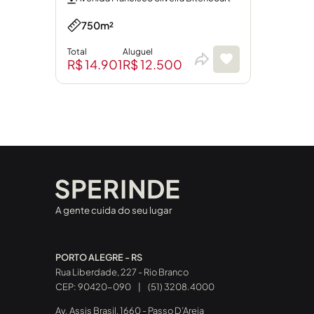
750m²
Total
Aluguel
R$ 14.901
R$ 12.500
A gente cuida do seu lugar
PORTO ALEGRE - RS
Rua Liberdade, 227 - Rio Branco
CEP: 90420-090
|
(51) 3208.4000
Av. Assis Brasil, 1660 - Passo D’Areia