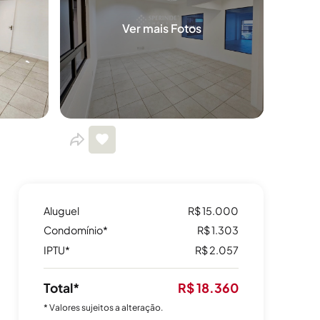
Ver mais Fotos
Aluguel
R$ 15.000
Condomínio*
R$ 1.303
IPTU*
R$ 2.057
Total*
R$ 18.360
* Valores sujeitos a alteração.