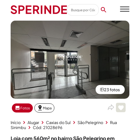
23 fotos
Fotos
Mapa
Início
Alugar
Caxias do Sul
São Pelegrino
Rua
Sinimbu
Cód: 21028696
Loja com 560m² no bairro São Pelegrino em