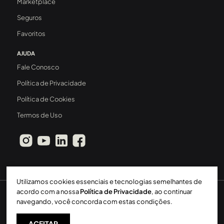
Marketplace
Seguros
Favoritos
AJUDA
Fale Conosco
Política de Privacidade
Política de Cookies
Termos de Uso
Utilizamos cookies essenciais e tecnologias semelhantes de
acordo com a nossa
Política de Privacidade
, ao continuar
Sperinde Gestão Imobiliária LTDA
-
CRECI: 411J
-
2026 ©
navegando, você concorda com estas condições.
Todos os direitos reservados
ACEITAR