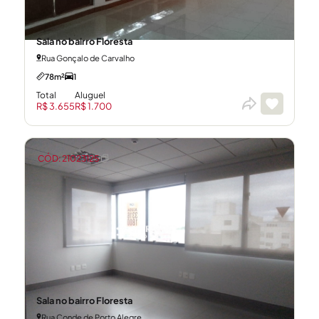
Sala no bairro Floresta
Rua Gonçalo de Carvalho
78m²
1
Total
Aluguel
R$ 3.655
R$ 1.700
CÓD: 21023125
Sala no bairro Floresta
Rua Conde de Porto Alegre