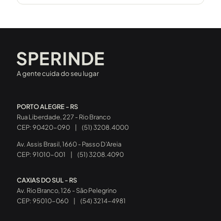
A gente cuida do seu lugar
PORTO ALEGRE - RS
Rua Liberdade, 227 - Rio Branco
CEP: 90420-090
|
(51) 3208.4000
Av. Assis Brasil, 1660 - Passo D’Areia
CEP: 91010-001
|
(51) 3208.4090
CAXIAS DO SUL - RS
Av. Rio Branco, 126 - São Pelegrino
CEP: 95010-060
|
(54) 3214-4981