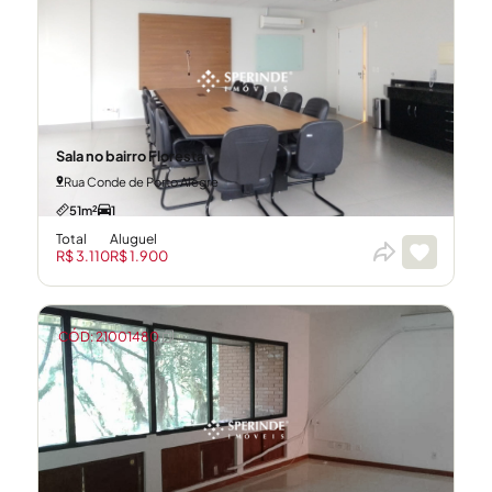
Sala no bairro Floresta
Rua Conde de Porto Alegre
51m²
1
Total
Aluguel
R$ 3.110
R$ 1.900
CÓD: 21001480