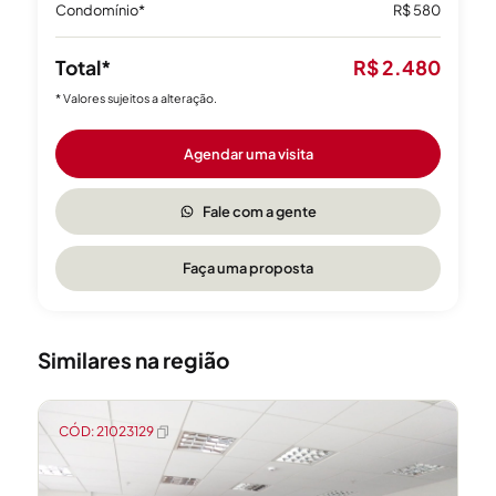
Condomínio*
R$ 580
Total*
R$ 2.480
* Valores sujeitos a alteração.
Agendar uma visita
Fale com a gente
Faça uma proposta
Similares na região
CÓD: 21023129