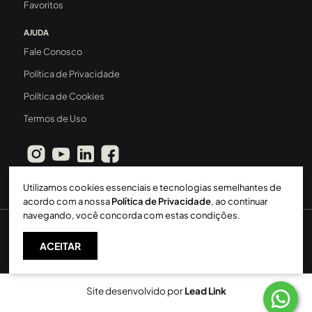
Favoritos
AJUDA
Fale Conosco
Política de Privacidade
Política de Cookies
Termos de Uso
Utilizamos cookies essenciais e tecnologias semelhantes de
acordo com a nossa
Política de Privacidade
, ao continuar
navegando, você concorda com estas condições.
Sperinde Gestão Imobiliária LTDA
-
CRECI: 411J
-
2026 ©
ACEITAR
Todos os direitos reservados
Site desenvolvido por
Lead Link