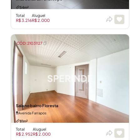
54m²
Total
Aluguel
R$ 3.216
R$ 2.000
CÓD: 21031127
Sala no bairro Floresta
Avenida Farrapos
81m²
Total
Aluguel
R$ 2.952
R$ 2.000