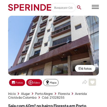
6 fotos
Fotos
Vídeo
Mapa
Início
Alugar
Porto Alegre
Floresta
Avenida
Cristóvão Colombo
Cód: 21028255
Sala com 60m² no bairro Floresta em Porto