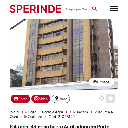
11 fotos
Fotos
Vídeo
Mapa
Início
Alugar
Porto Alegre
Auxiliadora
Rua Vinte e
Quatro de Outubro
Cód: 21028192
Sala com 43m² no bairro Auxiliadora em Porto