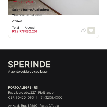
CÓD: 21027761
Sala no bairro Auxiliadora
Avenida Carlos Gomes
37m²
Total
Aluguel
R$ 2.979
R$ 2.251
A gente cuida do seu lugar
PORTO ALEGRE - RS
Rua Liberdade, 227 - Rio Branco
CEP: 90420-090
|
(51) 3208.4000
Av. Assis Brasil, 1660 - Passo D’Areia