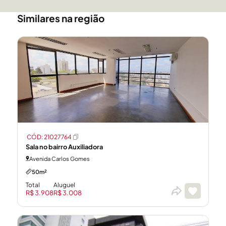
Similares na região
CÓD: 21027764
Sala no bairro Auxiliadora
Avenida Carlos Gomes
50m²
Total
Aluguel
R$ 3.908
R$ 3.008