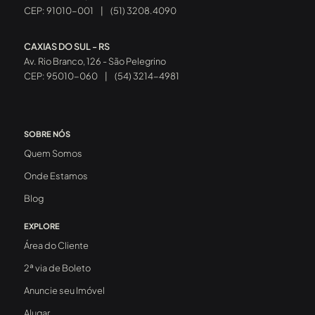
CEP: 91010-001
|
(51) 3208.4090
CAXIAS DO SUL - RS
Av. Rio Branco, 126 - São Pelegrino
CEP: 95010-060
|
(54) 3214-4981
SOBRE NÓS
Quem Somos
Onde Estamos
Blog
EXPLORE
Área do Cliente
2ª via de Boleto
Anuncie seu Imóvel
Alugar