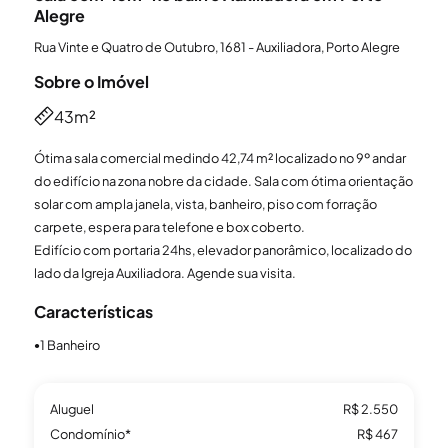
Alegre
Rua Vinte e Quatro de Outubro, 1681 - Auxiliadora, Porto Alegre
Sobre o Imóvel
43m²
Ótima sala comercial medindo 42,74 m² localizado no 9º andar
do edifício na zona nobre da cidade. Sala com ótima orientação
solar com ampla janela, vista, banheiro, piso com forração
carpete, espera para telefone e box coberto.
Edifício com portaria 24hs, elevador panorâmico, localizado do
lado da Igreja Auxiliadora. Agende sua visita.
Características
1 Banheiro
●
Aluguel
R$ 2.550
Condomínio*
R$ 467