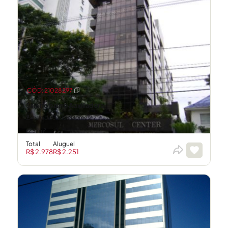
CÓD: 21028297
Sala no bairro Auxiliadora
Avenida Carlos Gomes
37m²
Total
Aluguel
R$ 2.978
R$ 2.251