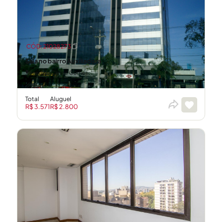
CÓD: 21028273
Sala no bairro Auxiliadora
Avenida Carlos Gomes
55m²
Total
Aluguel
R$ 3.571
R$ 2.800