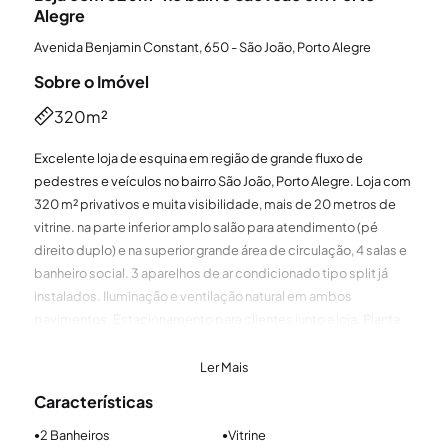
Alegre
Avenida Benjamin Constant, 650 - São João, Porto Alegre
Sobre o Imóvel
320m²
Excelente loja de esquina em região de grande fluxo de
pedestres e veículos no bairro São João, Porto Alegre. Loja com
320 m² privativos e muita visibilidade, mais de 20 metros de
vitrine. na parte inferior amplo salão para atendimento (pé
direito duplo) e na superior grande área de circulação, 4 salas e
banheiro social. 3 aparelhos de ar condicionado tipo split já
instalados. Iluminação e ventilação natural em ambos
pavimentos. Estacionamento para clientes junto a loja. Planta
que permite diferentes composições e se presta para
diferentes tipos de comércio tais como lojas de móveis,
Ler Mais
academias, ferragens, farmácias e etc. Localização
Características
privilegiada em confluência de importantes vias. Imóvel não
tem valor de condomínio. Agende a sua visita agora mesmo.
2 Banheiros
Vitrine
●
●