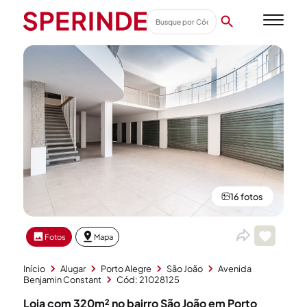
16 fotos
Fotos
Mapa
Início
Alugar
Porto Alegre
São João
Avenida
Benjamin Constant
Cód: 21028125
Loja com 320m² no bairro São João em Porto