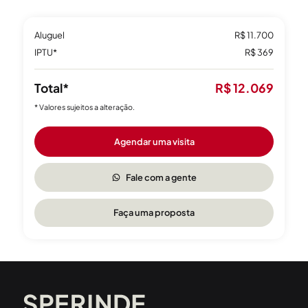
Aluguel
R$ 11.700
IPTU*
R$ 369
Total*
R$ 12.069
* Valores sujeitos a alteração.
Agendar uma visita
Fale com a gente
Faça uma proposta