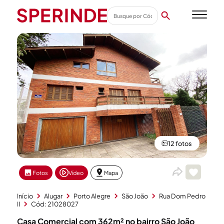
12 fotos
Fotos
Vídeo
Mapa
Início
Alugar
Porto Alegre
São João
Rua Dom Pedro
II
Cód: 21028027
Casa Comercial com 362m² no bairro São João