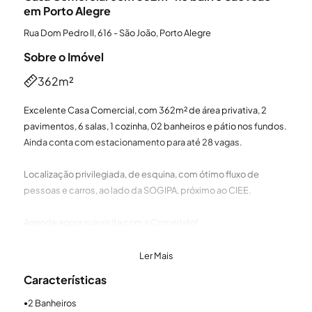
em Porto Alegre
Rua Dom Pedro II, 616 - São João, Porto Alegre
Sobre o Imóvel
362m²
Excelente Casa Comercial, com 362m² de área privativa, 2
pavimentos, 6 salas, 1 cozinha, 02 banheiros e pátio nos fundos.
Ainda conta com estacionamento para até 28 vagas.
Localização privilegiada, de esquina, com ótimo fluxo de
pessoas e carros, ao lado da SOGIPA, próximo ao CIEE.
Agende agora sua visita com a Comerlato!
Ler Mais
Características
2 Banheiros
●