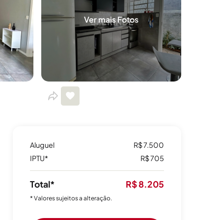
Ver mais Fotos
Aluguel
R$ 7.500
IPTU*
R$ 705
Total*
R$ 8.205
* Valores sujeitos a alteração.