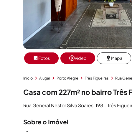
Fotos
Vídeo
Mapa
Início
Alugar
Porto Alegre
Três Figueiras
Rua Gener
Casa com 227m² no bairro Três 
Rua General Nestor Silva Soares, 198 - Três Figuei
Sobre o Imóvel