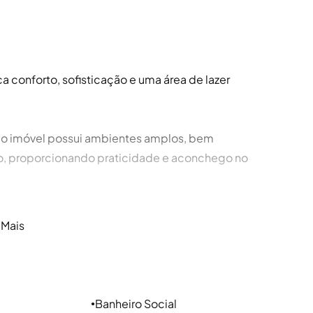
a conforto, sofisticação e uma área de lazer
 o imóvel possui ambientes amplos, bem
o, proporcionando praticidade e aconchego no
nte, lavabo e cozinha americana moderna, criando
 Mais
imóvel dispõe de armários planejados,
 dos espaços.
Banheiro Social
●