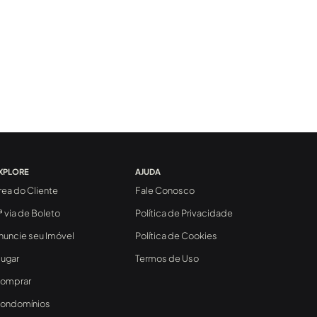
XPLORE
AJUDA
rea do Cliente
Fale Conosco
ª via de Boleto
Política de Privacidade
nuncie seu Imóvel
Política de Cookies
lugar
Termos de Uso
omprar
ondomínios