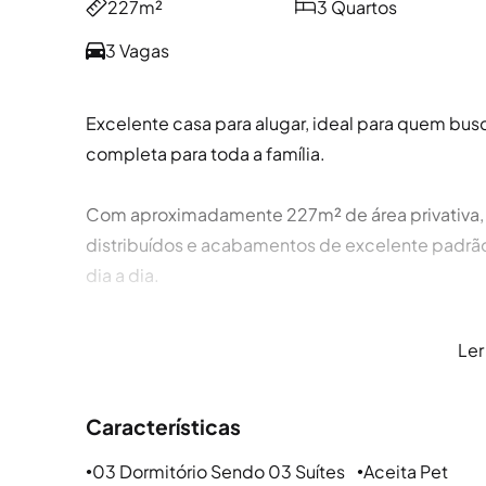
227m²
3 Quartos
3 Vagas
Excelente casa para alugar, ideal para quem busc
completa para toda a família.
Com aproximadamente 227m² de área privativa,
distribuídos e acabamentos de excelente padrã
dia a dia.
A residência conta com sala de jantar independe
Ler
ambientes integrados e funcionais.
Características
Os dormitórios possuem móveis sob medida e o 
oferecendo mais organização e aproveitamento
03 Dormitório Sendo 03 Suítes
Aceita Pet
●
●