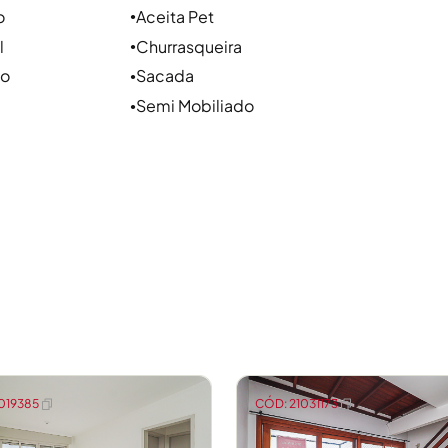
m Porto Alegre com mais de 47 anos de história,
o
Aceita Pet
●
 o imóvel ideal com tranquilidade.
l
Churrasqueira
●
ao
Sacada
●
Semi Mobiliado
●
019385
CÓD: 21031173