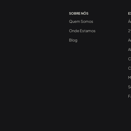
SOBRE NÓS
E
Quem Somos
Á
Onde Estamos
2
Blog
A
A
C
C
M
S
F