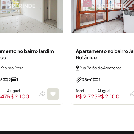
mento no bairro Jardim
Apartamento no bairro J
ico
Botânico
eríssimo Rosa
Rua Barão do Amazonas
²
2
1
38m²
1
Aluguel
Total
Aluguel
547
R$ 2.100
R$ 2.725
R$ 2.100