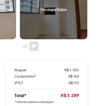
Ver mais Fotos
Aluguel
R$ 2.350
Condomínio*
R$ 769
IPTU*
R$ 170
Total*
R$ 3.289
* Valores sujeitos a alteração.