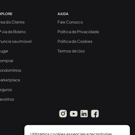
XPLORE
AJUDA
rea do Cliente
Fale Conosco
ª via de Boleto
Política de Privacidade
nuncie seu Imóvel
Política de Cookies
lugar
Termos de Uso
omprar
ondomínios
arketplace
eguros
avoritos
Utilizamos cookies essenciais e tecnologias