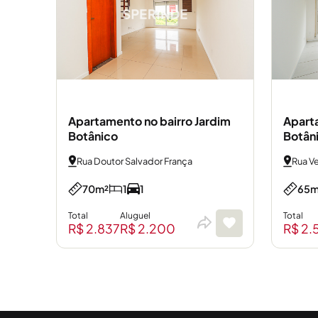
Apartamento no bairro Jardim
Aparta
Botânico
Botân
Rua Doutor Salvador França
Rua V
70m²
1
1
65m
Total
Aluguel
Total
R$ 2.837
R$ 2.200
R$ 2.