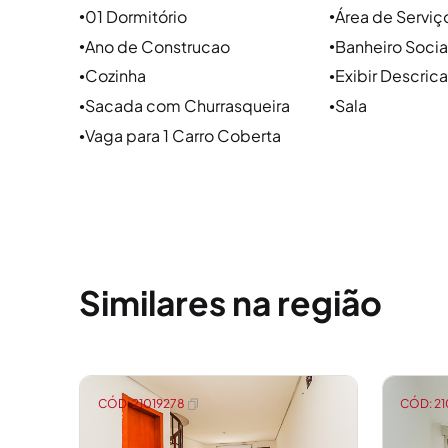
imóveis em Porto Alegre. Como uma imobiliária e
01 Dormitório
Área de Serviç
●
●
temos a estrutura certa para ajudar você a alugar
Ano de Construcao
Banheiro Socia
●
●
Cozinha
Exibir Descric
●
●
Porque aqui, a gente cuida do seu lugar.
Sacada com Churrasqueira
Sala
●
●
Vaga para 1 Carro Coberta
●
Similares na região
CÓD: 21019278
CÓD: 21