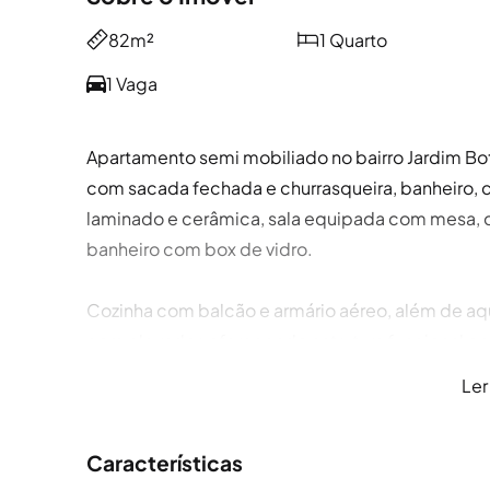
82m²
1 Quarto
1 Vaga
Apartamento semi mobiliado no bairro Jardim Bot
com sacada fechada e churrasqueira, banheiro, c
laminado e cerâmica, sala equipada com mesa, c
banheiro com box de vidro.
Cozinha com balcão e armário aéreo, além de aq
com elevador, oferecendo estrutura funcional para
Ler
Se você está pensando em alugar imóvel em Port
da Sperinde. A Sperinde é referência quando o 
Características
atendimento próximo, seguro e personalizado. N