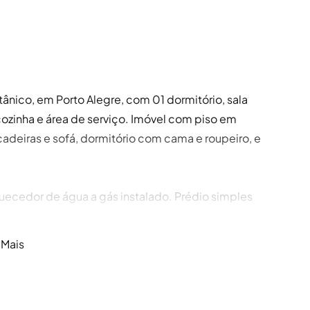
ânico, em Porto Alegre, com 01 dormitório, sala
ozinha e área de serviço. Imóvel com piso em
adeiras e sofá, dormitório com cama e roupeiro, e
uecedor de água a gás instalado. Prédio simples
 o dia a dia.
 Mais
o Alegre, conte com a experiência e a confiança
assunto é locação em Porto Alegre, oferecendo um
osso portfólio conta com diversas opções de