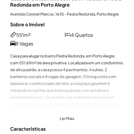
Redonda em Porto Alegre
Avenida Coronel Marcos, 1645 - Pedra Redonda, Porto Alegre
Sobre o Imóvel
551m²
4 Quartos
8 Vagas
Casa para alugar no bairro Pedra Redonda, em Porto Alegre,
com 551,69m² de área privativa. Localizada em um condomínio
de alto padrão, a casa possui 4 pavimentos, 4 suítes, 2
banheiros sociais e 8 vagas de garagem. O living conta com
lareira e ar-condicionado de teto, e o espaço gourmet é
integrado à cozinha, que está equipada com armários e
eletrodomésticos. Os quartos são mobiliados e possuem
splits, assim como os banheiros, que incluem armários e box.
Há também área de serviço com armários, dependência
completa e independente, gabinete com armários e split, além
Ler Mais
de adega climatizada, calefação, elevador e 3 depósitos.
Características