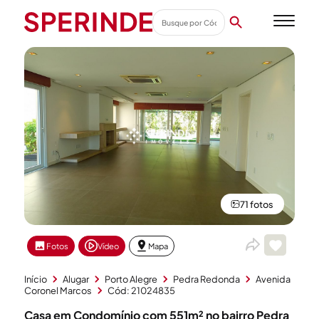
71 fotos
Fotos
Vídeo
Mapa
Início
Alugar
Porto Alegre
Pedra Redonda
Avenida
Coronel Marcos
Cód: 21024835
Casa em Condomínio com 551m² no bairro Pedra