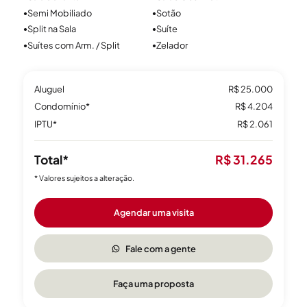
Semi Mobiliado
Sotão
●
●
Split na Sala
Suíte
●
●
Suítes com Arm. / Split
Zelador
●
●
Aluguel
R$ 25.000
Condomínio*
R$ 4.204
IPTU*
R$ 2.061
Total*
R$ 31.265
* Valores sujeitos a alteração.
Agendar uma visita
Fale com a gente
Faça uma proposta