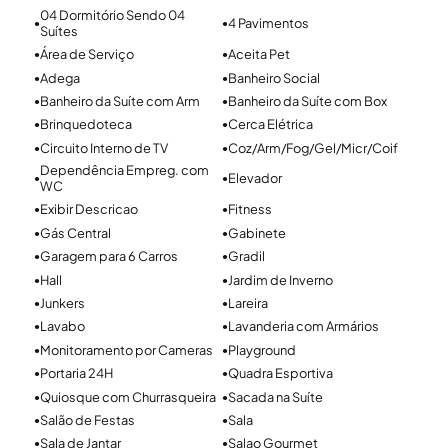
04 Dormitório Sendo 04
O condomínio oferece infraestrutura completa, com portaria
4 Pavimentos
●
●
Suítes
24h, sistema de segurança, quadra de tênis, salão de festas,
Área de Serviço
Aceita Pet
●
●
espaço gourmet, brinquedoteca e acesso privativo ao Rio
Adega
Banheiro Social
●
●
Guaíba. Conta também com playground, fitness, quiosque
Banheiro da Suíte com Arm
Banheiro da Suíte com Box
●
●
com churrasqueira e monitoramento por câmeras. Localizada
Brinquedoteca
Cerca Elétrica
●
●
na Avenida Coronel Marcos, 1645, a casa fica próxima à AABB e
Circuito Interno de TV
Coz/Arm/Fog/Gel/Micr/Coif
●
●
tem fácil acesso a comércios e serviços da região.
Dependência Empreg. com
Elevador
●
●
WC
Exibir Descricao
Fitness
●
●
Gás Central
Gabinete
●
●
Garagem para 6 Carros
Gradil
●
●
Hall
Jardim de Inverno
●
●
Junkers
Lareira
●
●
Lavabo
Lavanderia com Armários
●
●
Monitoramento por Cameras
Playground
●
●
Portaria 24H
Quadra Esportiva
●
●
Quiosque com Churrasqueira
Sacada na Suíte
●
●
Salão de Festas
Sala
●
●
Sala de Jantar
Salao Gourmet
●
●