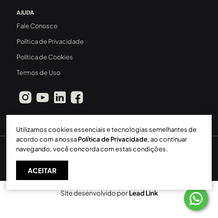
AJUDA
Fale Conosco
Política de Privacidade
Política de Cookies
Termos de Uso
Utilizamos cookies essenciais e tecnologias semelhantes de
acordo com a nossa
Política de Privacidade
, ao continuar
navegando, você concorda com estas condições.
Sperinde Gestão Imobiliária LTDA
-
CRECI: 411J
-
2026 ©
Todos os direitos reservados
ACEITAR
Site desenvolvido por
Lead Link