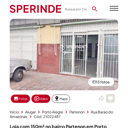
13 fotos
Fotos
Vídeo
Mapa
Início
Alugar
Porto Alegre
Partenon
Rua Barao do
Amazonas
Cód: 21022487
Loja com 150m² no bairro Partenon em Porto