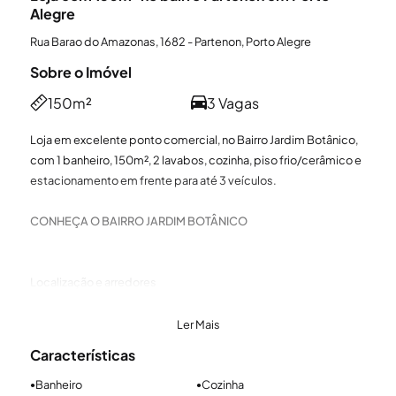
Alegre
Rua Barao do Amazonas, 1682 - Partenon, Porto Alegre
Sobre o Imóvel
150m²
3 Vagas
Loja em excelente ponto comercial, no Bairro Jardim Botânico,
com 1 banheiro, 150m², 2 lavabos, cozinha, piso frio/cerâmico e
estacionamento em frente para até 3 veículos.
CONHEÇA O BAIRRO JARDIM BOTÂNICO
Localização e arredores
O bairro Jardim Botânico de Porto Alegre, está próximo dos
bairros Petrópolis,
Ler Mais
Três Figueiras e Partenon. As principais vias são Avenida
Características
Ipiranga, Rua Guilherme
Alves e Rua Dr. Salvador França.
Banheiro
Cozinha
●
●