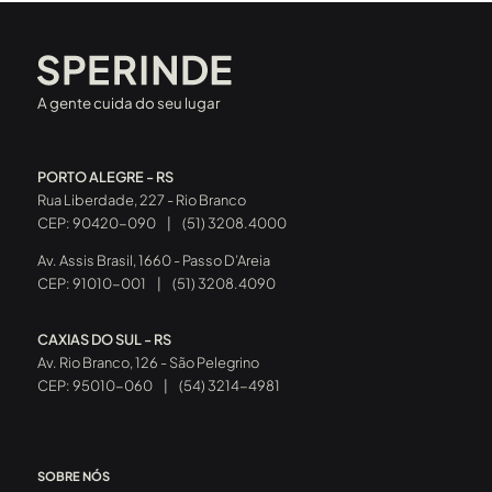
UFRGS - Campus Olímpico, Faculdade São Camilo, Pontifícia
Universidade
Católica Rio Grande do Sul (PUC-RS) e Hospital São Lucas.
A gente cuida do seu lugar
PORTO ALEGRE - RS
Rua Liberdade, 227 - Rio Branco
CEP: 90420-090
|
(51) 3208.4000
Av. Assis Brasil, 1660 - Passo D’Areia
CEP: 91010-001
|
(51) 3208.4090
CAXIAS DO SUL - RS
Av. Rio Branco, 126 - São Pelegrino
CEP: 95010-060
|
(54) 3214-4981
SOBRE NÓS