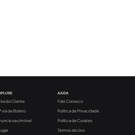
XPLORE
AJUDA
rea do Cliente
Fale Conosco
ª via de Boleto
Política de Privacidade
nuncie seu Imóvel
Política de Cookies
lugar
Termos de Uso