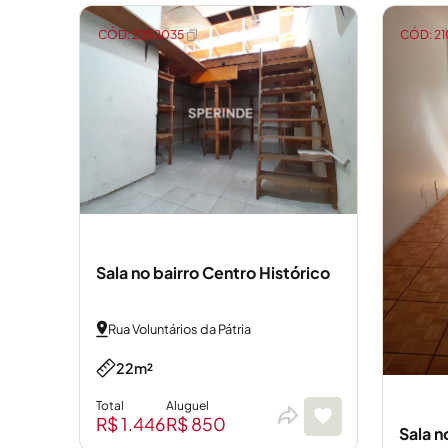
CÓD: 2282035
CÓD: 2
Sala no bairro Centro Histórico
Rua Voluntários da Pátria
22m²
Total
Aluguel
R$ 1.446
R$ 850
Sala n