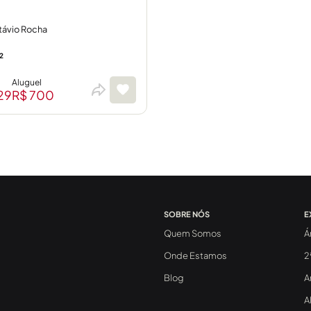
távio Rocha
²
Aluguel
129
R$ 700
SOBRE NÓS
E
Quem Somos
Á
Onde Estamos
2
Blog
A
A