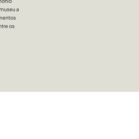
mônio
 museu a
umentos
ntre os