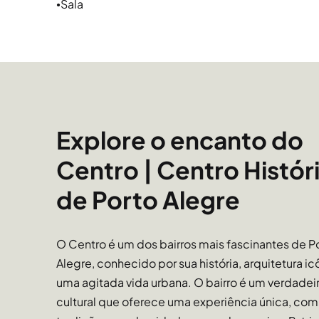
Sala
●
Guaíba e todos os espaços de lazer e esportes 
desfrutados. Ali também está o Cais Embarcade
restaurantes. A mobilidade e acesso a passeios e 
ciclovias em toda extensão da orla.
Comércio e serviços
Explore o encanto do
O Centro é o lugar ideal tanto para quem busca m
quanto para quem procura um espaço atrativo 
Centro | Centro Histór
principal polo de comércio da cidade. Os pontos
de Porto Alegre
Alegre estão no Centro, como Mercado Público, ca
museus como Farol Santander, MARGS, Casa de Cu
O Centro é um dos bairros mais fascinantes de P
Alegre, conhecido por sua história, arquitetura ic
uma agitada vida urbana. O bairro é um verdadei
cultural que oferece uma experiência única, co