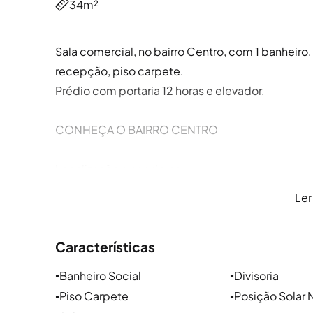
34m²
Sala comercial, no bairro Centro, com 1 banheiro, 
recepção, piso carpete.
Prédio com portaria 12 horas e elevador.
CONHEÇA O BAIRRO CENTRO
Localização e arredores
Ler
O Centro da cidade de Porto Alegre, fica próximo
Independência e Praia de Belas e tem como princ
Características
Andradas, Rua Duque de Caxias, Rua Riachuelo.
Banheiro Social
Divisoria
●
●
Parques e lazer
Piso Carpete
Posição Solar 
●
●
A natureza e a qualidade de vida no Centro são p