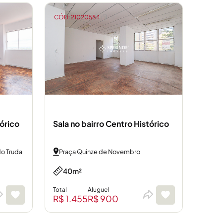
CÓD: 21020584
tórico
Sala no bairro Centro Histórico
do Truda
Praça Quinze de Novembro
40m²
Total
Aluguel
R$ 1.455
R$ 900