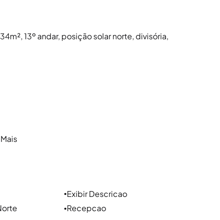
34m², 13º andar, posição solar norte, divisória,
 Mais
 aos bairros Floresta, Cidade Baixa,
ipais vias a Av. Borges de Medeiros, Rua dos
Exibir Descricao
●
Norte
Recepcao
●
rivilegiadas pela proximidade da nova orla do