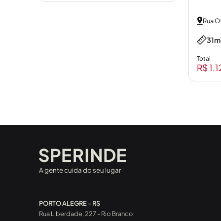
Rua O
31m
Total
R$ 1.
A gente cuida do seu lugar
PORTO ALEGRE - RS
Rua Liberdade, 227 - Rio Branco