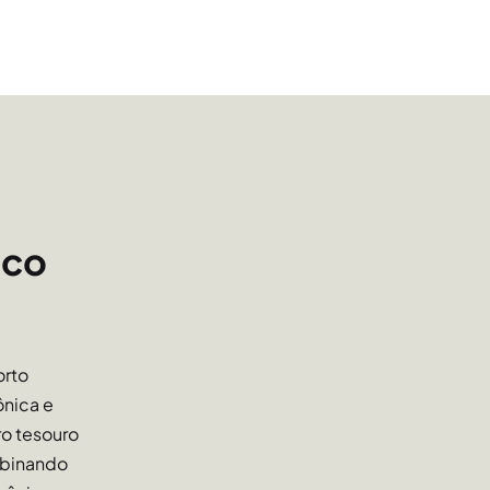
que, em toda extensão dela, podem ser
ro, com parques e inúmeras operações de
bairros vizinhos são feitos facilmente por
orar em um lugar cheio de cultura e tradição,
para os seus negócios porque se mantém como
ico
 tradicionais de comércio e cultura de Porto
fés, bares e restaurantes tradicionais e vários
ltura Mario Quintana e outros.
orto
ônica e
ro tesouro
mbinando