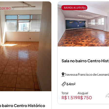
BAIXOU ALUGUEL
1028380
CÓD: 21017539
Sala no bairro Centro His
Travessa Francisco de Leonar
64m²
Total
Aluguel
R$ 1.519
R$ 750
o bairro Centro Histórico