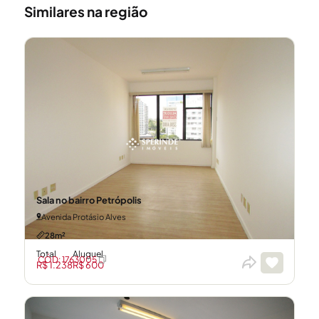
Similares na região
Sala no bairro Petrópolis
Avenida Protásio Alves
28m²
Total
Aluguel
CÓD: 1763005
R$ 1.238
R$ 600