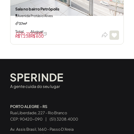
Sala no bairro Petrópolis
Avenida Protásio Alves
37m²
Total
Aluguel
CÓD: 21001095
R$ 1.238
R$ 600
A gente cuida do seu lugar
PORTO ALEGRE - RS
Rua Liberdade, 227 - Rio Branco
CEP: 90420-090
|
(51) 3208.4000
Av. Assis Brasil, 1660 - Passo D’Areia