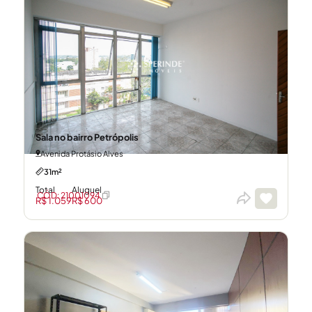
Sala no bairro Petrópolis
Avenida Protásio Alves
31m²
Total
Aluguel
CÓD: 21001094
R$ 1.059
R$ 600