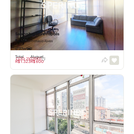
Sala no bairro Petrópolis
Avenida Protásio Alves
37m²
1
Total
Aluguel
CÓD: 21025101
R$ 1.323
R$ 600