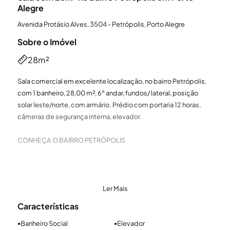
Alegre
Avenida Protásio Alves, 3504 - Petrópolis, Porto Alegre
Sobre o Imóvel
28m²
Sala comercial em excelente localização, no bairro Petrópolis,
com 1 banheiro, 28,00 m², 6° andar, fundos/ lateral, posição
solar leste/norte, com armário. Prédio com portaria 12 horas,
câmeras de segurança interna, elevador.
CONHEÇA O BAIRRO PETRÓPOLIS
Localização e arredores
O bairro Petrópolis em Porto Alegre e está próximo dos bairros
Ler Mais
Bela Vista, Boa Vista, Três Figueiras, Mont Serrat e Rio Branco. As
Características
principais vias do bairro são Av. Protásio Alves, Av. Carlos
Gomes, Av. Sen. Tarso Dutra, Av. Nilo Peçanha e a Rua Vicente da
Banheiro Social
Elevador
●
●