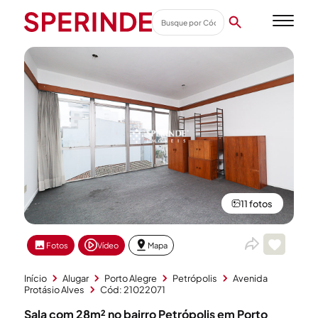
11 fotos
Fotos
Vídeo
Mapa
Início
Alugar
Porto Alegre
Petrópolis
Avenida
Protásio Alves
Cód: 21022071
Sala com 28m² no bairro Petrópolis em Porto