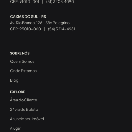
CEP: 91010-001
|
(51) 3208.4090
CAXIAS DO SUL - RS
Av. Rio Branco, 126 - São Pelegrino
CEP: 95010-060
|
(54) 3214-4981
SOBRE NÓS
Quem Somos
Onde Estamos
Blog
EXPLORE
Área do Cliente
2ª via de Boleto
Anuncie seu Imóvel
Alugar