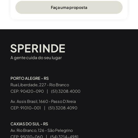
Faça uma proposta
A gente cuida do seu lugar
PORTO ALEGRE - RS
Rua Liberdade, 227 - Rio Branco
CEP: 90420-090
|
(51) 3208.4000
Av. Assis Brasil, 1660 - Passo D’Areia
CEP: 91010-001
|
(51) 3208.4090
CAXIAS DO SUL - RS
Av. Rio Branco, 126 - São Pelegrino
CEP: 95010-060
|
(54) 3214-4981