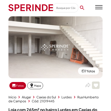
7 fotos
Fotos
Mapa
Início
Alugar
Caxias do Sul
Lurdes
Rua Humberto
de Campos
Cód: 21019445
Loja com 265m² no bairro Lurdes em Caxias do