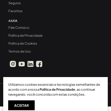
Seguros
Favoritos
AJUDA
Fale Conosco
Política de Privacidade
Política de Cookies
Termos de Uso
Utilizamos cookies essenciais e tecnologias semelhantes de
acordo com a nossa
Política de Privacidade
, ao continuar
Sperinde Gestão Imobiliária LTDA
-
CRECI: 411J
-
2026 ©
navegando, você concorda com estas condições.
Todos os direitos reservados
ACEITAR