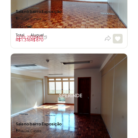
Sala no bairro Exposição
Rua Dal Canale
41m²
1
Total
Aluguel
CÓD: 21015401
R$ 1.316
R$ 870
Sala no bairro Exposição
Rua Dal Canale