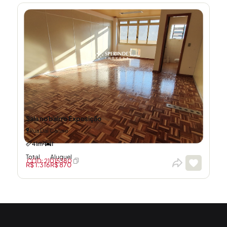
Sala no bairro Exposição
Rua Dal Canale
41m²
1
Total
Aluguel
CÓD: 21015380
R$ 1.316
R$ 870