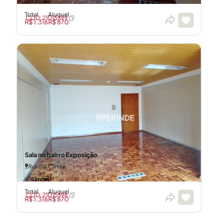
41m²
1
Total
Aluguel
CÓD: 21015399
R$ 1.316
R$ 870
Sala no bairro Exposição
Rua Dal Canale
41m²
1
Total
Aluguel
CÓD: 21015398
R$ 1.316
R$ 870