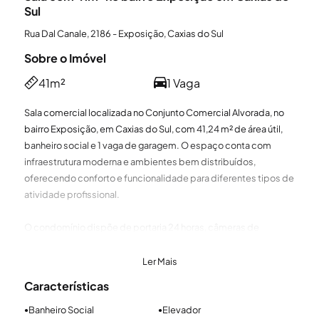
Sul
Rua Dal Canale, 2186 - Exposição, Caxias do Sul
Sobre o Imóvel
41m²
1 Vaga
Sala comercial localizada no Conjunto Comercial Alvorada, no
bairro Exposição, em Caxias do Sul, com 41,24 m² de área útil,
banheiro social e 1 vaga de garagem. O espaço conta com
infraestrutura moderna e ambientes bem distribuídos,
oferecendo conforto e funcionalidade para diferentes tipos de
atividade profissional.
O condomínio dispõe de portaria 24 horas, câmeras de
segurança interna e elevador, garantindo praticidade, controle
e monitoramento contínuo. Há possibilidade de locação
Ler Mais
adicional de vagas de garagem, proporcionando mais
Características
conveniência e segurança. OBS: além das taxas informadas,
verifique os valores de condomínio e IPTU do box.
Banheiro Social
Elevador
●
●