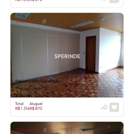
CÓD: 21015492
Sala no bairro Exposição
Rua Dal Canale
41m²
1
Total
Aluguel
R$ 1.316
R$ 870
CÓD: 21015460