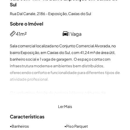
Sul
Rua Dal Canale, 2186 - Exposição, Caxias do Sul
Sobre o Imóvel
41m²
1 Vaga
Sala comercial localizada no Conjunto Comercial Alvorada, no
bairro Exposição, em Caxias do Sul, com 41,24 m² de área útil,
banheiro social e 1 vaga de garagem. O espaço conta com
infraestrutura moderna e ambientes bem distribuídos,
oferecendo conforto e funcionalidade para diferentes tipos de
atividade profissional.
O condomínio dispõe de portaria 24 horas, câmeras de
segurança interna e elevador, garantindo praticidade, controle
e monitoramento contínuo. Há possibilidade de locação
Ler Mais
adicional de vagas de garagem, proporcionando mais
Características
conveniência e segurança. OBS: além das taxas informadas,
verifique os valores de condomínio e IPTU do box.
Banheiros
Piso Parquet
●
●