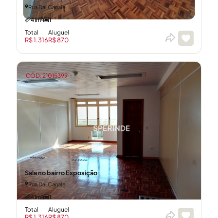
Rua Dal Canale
41m²
1
Total
Aluguel
R$ 1.316
R$ 870
CÓD: 21015399
Sala no bairro Exposição
Rua Dal Canale
41m²
1
Total
Aluguel
R$ 1.316
R$ 870