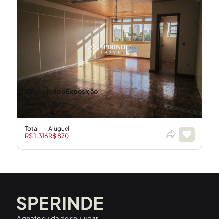
Sala no bairro Exposição
Rua Dal Canale
41m²
1
Total
Aluguel
R$ 1.316
R$ 870
A gente cuida do seu lugar