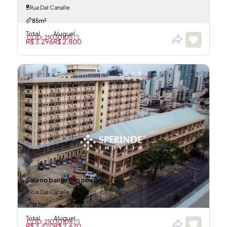
Rua Dal Canalle
85m²
Total
Aluguel
CÓD: 21030105
R$ 3.296
R$ 2.800
Sala no bairro Exposição
Rua Dal Canalle
197m²
Total
Aluguel
CÓD: 21030108
R$ 3.420
R$ 2.670