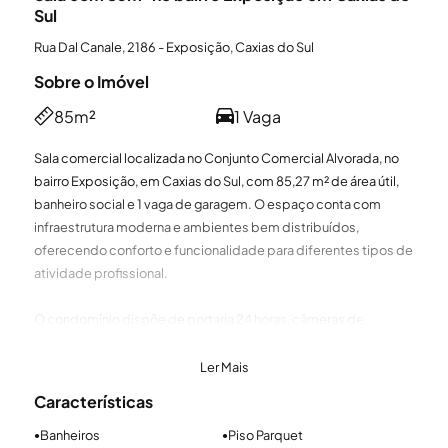
Sul
Rua Dal Canale, 2186 - Exposição, Caxias do Sul
Sobre o Imóvel
85m²
1 Vaga
Sala comercial localizada no Conjunto Comercial Alvorada, no
bairro Exposição, em Caxias do Sul, com 85,27 m² de área útil,
banheiro social e 1 vaga de garagem. O espaço conta com
infraestrutura moderna e ambientes bem distribuídos,
oferecendo conforto e funcionalidade para diferentes tipos de
atividade profissional.
O condomínio dispõe de portaria 24 horas, câmeras de
segurança interna e elevador, garantindo praticidade, controle
e monitoramento contínuo. Há possibilidade de locação
Ler Mais
adicional de vagas de garagem, proporcionando mais
Características
conveniência e segurança. OBS: além das taxas informadas,
verifique os valores de condomínio e IPTU do box.
Banheiros
Piso Parquet
●
●