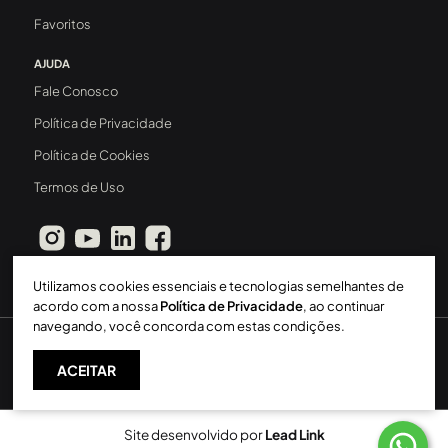
Favoritos
AJUDA
Fale Conosco
Política de Privacidade
Política de Cookies
Termos de Uso
Utilizamos cookies essenciais e tecnologias semelhantes de
acordo com a nossa
Política de Privacidade
, ao continuar
navegando, você concorda com estas condições.
Sperinde Gestão Imobiliária LTDA
-
CRECI: 411J
-
2026 ©
ACEITAR
Todos os direitos reservados
Site desenvolvido por
Lead Link