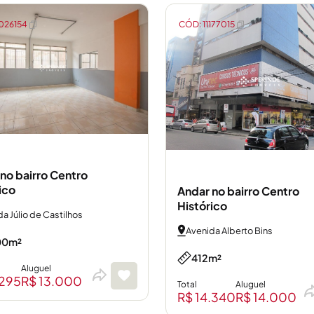
026154
CÓD: 11177015
no bairro Centro
ico
Andar no bairro Centro
Histórico
a Júlio de Castilhos
Avenida Alberto Bins
00m²
412m²
Aluguel
.295
R$ 13.000
Total
Aluguel
R$ 14.340
R$ 14.000