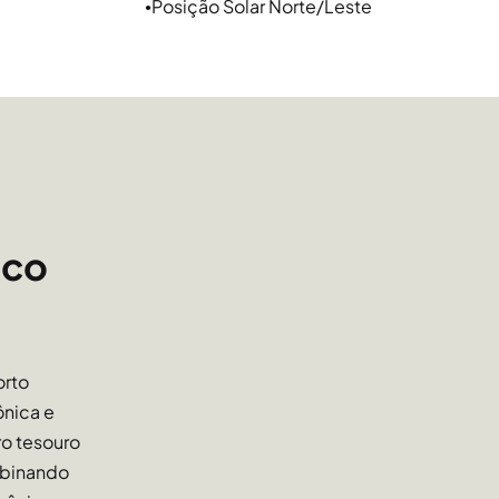
Posição Solar Norte/Leste
●
rivilegiadas pela proximidade da nova orla do
que, em toda extensão dela, podem ser
ro, com parques e inúmeras operações de
bairros vizinhos são feitos facilmente por
ico
orar em um lugar cheio de cultura e tradição,
para os seus negócios porque se mantém como
orto
 tradicionais de comércio e cultura de Porto
ônica e
fés, bares e restaurantes tradicionais e vários
ro tesouro
ltura Mario Quintana e outros.
mbinando