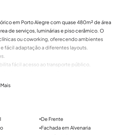
istórico em Porto Alegre com quase 480m² de área
área de serviços, luminárias e piso cerâmico. O
s, clínicas ou coworking, oferecendo ambientes
e fácil adaptação a diferentes layouts.
es.
lita fácil acesso ao transporte público,
mércios e serviços, como bancos, restaurantes,
Júlio de Castilhos e Av. de Farrapos.
 Mais
l
De Frente
●
 aos bairros Floresta, Cidade Baixa,
ao
Fachada em Alvenaria
●
ipais vias a Av. Borges de Medeiros, Rua dos