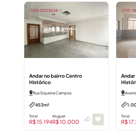
CÓD: 21023048
CÓD: 21
Andar 
Andar no bairro Centro
Histór
Histórico
Avenid
Rua Siqueira Campos
1.0
453m²
Total
Total
Aluguel
R$ 17
R$ 15.194
R$ 10.000