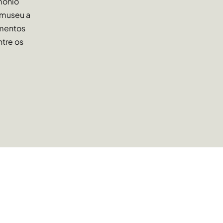
mônio
 museu a
umentos
ntre os