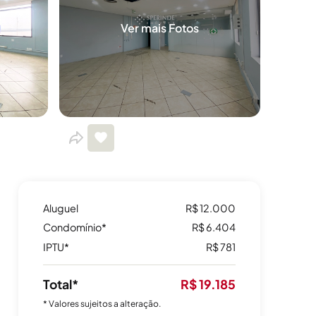
Ver mais Fotos
Aluguel
R$ 12.000
Condomínio*
R$ 6.404
IPTU*
R$ 781
Total*
R$ 19.185
* Valores sujeitos a alteração.