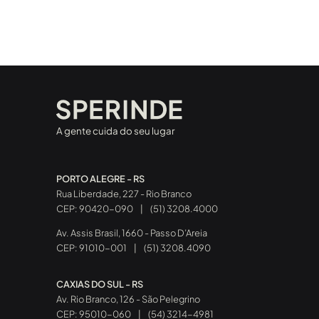
A gente cuida do seu lugar
PORTO ALEGRE - RS
Rua Liberdade, 227 - Rio Branco
CEP: 90420-090
|
(51) 3208.4000
Av. Assis Brasil, 1660 - Passo D’Areia
CEP: 91010-001
|
(51) 3208.4090
CAXIAS DO SUL - RS
Av. Rio Branco, 126 - São Pelegrino
CEP: 95010-060
|
(54) 3214-4981