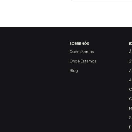
SOBRE NÓS
E
Quem Somos
Á
Onde Estamos
2
Blog
A
A
C
C
M
S
F