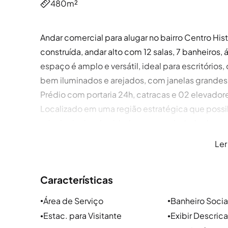
480m²
Andar comercial para alugar no bairro Centro H
construída, andar alto com 12 salas, 7 banheiros, 
espaço é amplo e versátil, ideal para escritório
bem iluminados e arejados, com janelas grandes 
Prédio com portaria 24h, catracas e 02 elevador
Localizado em uma região estratégica que possibi
principais vias da cidade e uma variedade de co
lojas e as principais vias de acesso tais como Av. 
Ler
CONHEÇA O BAIRRO CENTRO
Características
Localização e arredores
Área de Serviço
Banheiro Socia
●
●
O Centro da cidade de Porto Alegre, fica próximo
Estac. para Visitante
Exibir Descric
●
●
Independência e Praia de Belas e tem como princ