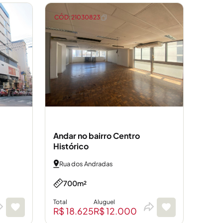
CÓD: 21030823
Andar no bairro Centro
Histórico
Rua dos Andradas
700m²
Total
Aluguel
R$ 18.625
R$ 12.000