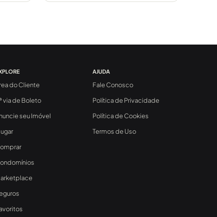
XPLORE
AJUDA
rea do Cliente
Fale Conosco
ª via de Boleto
Política de Privacidade
nuncie seu Imóvel
Política de Cookies
lugar
Termos de Uso
omprar
ondomínios
arketplace
eguros
avoritos