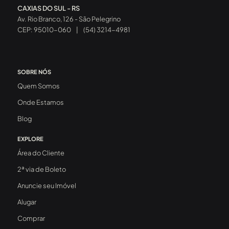
CAXIAS DO SUL - RS
Av. Rio Branco, 126 - São Pelegrino
CEP: 95010-060
|
(54) 3214-4981
SOBRE NÓS
Quem Somos
Onde Estamos
Blog
EXPLORE
Área do Cliente
2ª via de Boleto
Anuncie seu Imóvel
Alugar
Comprar