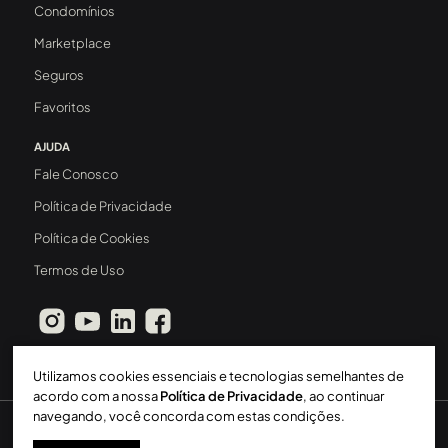
Condomínios
Marketplace
Seguros
Favoritos
AJUDA
Fale Conosco
Política de Privacidade
Política de Cookies
Termos de Uso
Utilizamos cookies essenciais e tecnologias semelhantes de
acordo com a nossa
Política de Privacidade
, ao continuar
navegando, você concorda com estas condições.
Sperinde Gestão Imobiliária LTDA
-
CRECI: 411J
-
2026 ©