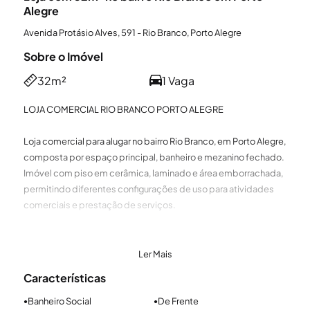
Alegre
Avenida Protásio Alves, 591 - Rio Branco, Porto Alegre
Sobre o Imóvel
32m²
1 Vaga
LOJA COMERCIAL RIO BRANCO PORTO ALEGRE
Loja comercial para alugar no bairro Rio Branco, em Porto Alegre,
composta por espaço principal, banheiro e mezanino fechado.
Imóvel com piso em cerâmica, laminado e área emborrachada,
permitindo diferentes configurações de uso para atividades
comerciais e prestação de serviços.
A loja possui vitrine com porta de acesso e cortinas de ferro,
proporcionando maior segurança ao imóvel. Localizada no
Ler Mais
bairro Rio Branco, em região com circulação de pedestres e
Características
fácil acesso a avenidas, com proximidade de comércios,
serviços e transporte público.
Banheiro Social
De Frente
●
●