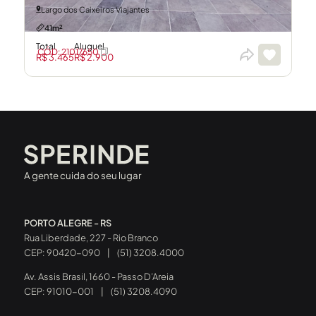
Largo dos Caixeiros Viajantes
41m²
Total
Aluguel
CÓD: 21017650
R$ 3.465
R$ 2.900
A gente cuida do seu lugar
PORTO ALEGRE - RS
Rua Liberdade, 227 - Rio Branco
CEP: 90420-090
|
(51) 3208.4000
Av. Assis Brasil, 1660 - Passo D’Areia
CEP: 91010-001
|
(51) 3208.4090