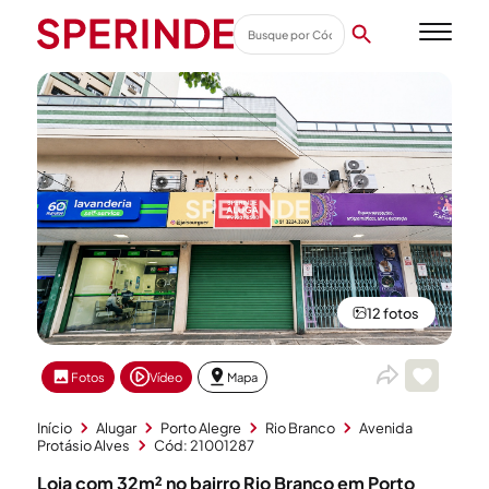
12 fotos
Fotos
Vídeo
Mapa
Início
Alugar
Porto Alegre
Rio Branco
Avenida
Protásio Alves
Cód: 21001287
Loja com 32m² no bairro Rio Branco em Porto