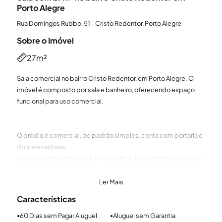
Porto Alegre
Rua Domingos Rubbo, 51 - Cristo Redentor, Porto Alegre
Sobre o Imóvel
27m²
Sala comercial no bairro Cristo Redentor, em Porto Alegre. O
imóvel é composto por sala e banheiro, oferecendo espaço
funcional para uso comercial.
O prédio é comercial, de padrão simples, conta com portaria e
dois elevadores.
Está localizado próximo à Av. Assis Brasil, facilitando o acesso a
diferentes regiões da cidade.
Ler Mais
Se você está pensando em alugar imóvel em Porto Alegre,
Características
conte com a experiência e a confiança da Sperinde. A Sperinde
é referência quando o assunto é locação em Porto Alegre,
60 Dias sem Pagar Aluguel
Aluguel sem Garantia
●
●