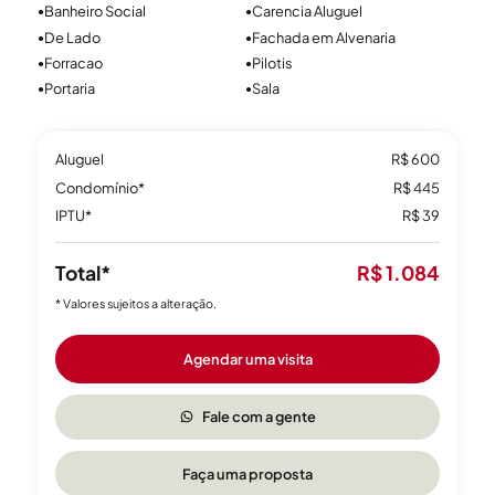
oferecendo um atendimento próximo, seguro e personalizado.
Banheiro Social
Carencia Aluguel
●
●
Nosso portfólio conta com diversas opções de imóveis em
De Lado
Fachada em Alvenaria
●
●
Porto Alegre. Como uma imobiliária em Porto Alegre com mais
Forracao
Pilotis
●
●
de 47 anos de história, temos a estrutura certa para ajudar você
Portaria
Sala
●
●
a alugar o imóvel ideal com tranquilidade.
Aluguel
R$ 600
Porque aqui, a gente cuida do seu lugar.
Condomínio*
R$ 445
IPTU*
R$ 39
Total*
R$ 1.084
* Valores sujeitos a alteração.
Agendar uma visita
Fale com a gente
Faça uma proposta