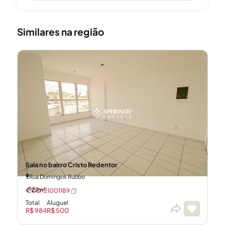
Similares na região
Sala no bairro Cristo Redentor
Rua Domingos Rubbo
27m²
CÓD: 21001189
Total
Aluguel
R$ 984
R$ 500