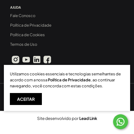
AJUDA
Fale Conosco
Política de Privacidade
Política de Cookies
Termos de Uso
Utilizamos cookies essenciais e tecnologias semelhantes de
acordo com a nossa
Política de Privacidade
, ao continuar
navegando, você concorda com estas condições.
Sperinde Gestão Imobiliária LTDA
-
CRECI: 411J
-
2026 ©
ACEITAR
Todos os direitos reservados
Site desenvolvido por
Lead Link