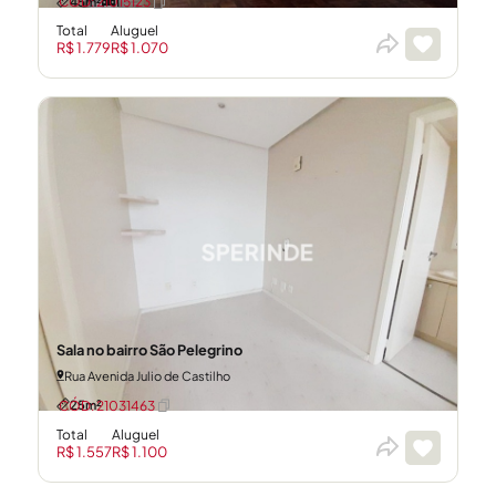
45m²
1
CÓD: 21015123
Total
Aluguel
R$ 1.779
R$ 1.070
Sala no bairro São Pelegrino
Rua Avenida Julio de Castilho
25m²
CÓD: 21031463
Total
Aluguel
R$ 1.557
R$ 1.100