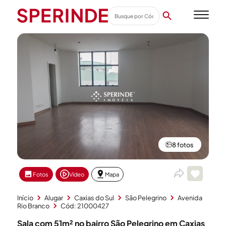
8 fotos
Fotos
Vídeo
Mapa
Início
Alugar
Caxias do Sul
São Pelegrino
Avenida
Rio Branco
Cód: 21000427
Sala com 51m² no bairro São Pelegrino em Caxias