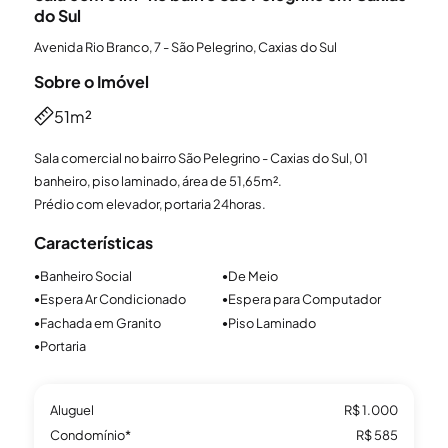
do Sul
Avenida Rio Branco, 7 - São Pelegrino, Caxias do Sul
Sobre o Imóvel
51m²
Sala comercial no bairro São Pelegrino - Caxias do Sul, 01
banheiro, piso laminado, área de 51,65m².
Prédio com elevador, portaria 24horas.
Características
Banheiro Social
De Meio
●
●
Espera Ar Condicionado
Espera para Computador
●
●
Fachada em Granito
Piso Laminado
●
●
Portaria
●
Aluguel
R$ 1.000
Condomínio*
R$ 585