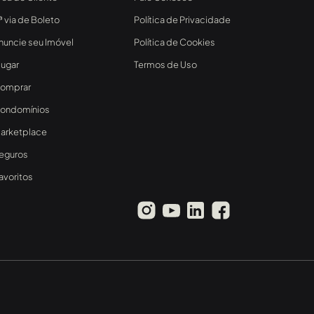
ª via de Boleto
Política de Privacidade
nuncie seu Imóvel
Política de Cookies
lugar
Termos de Uso
omprar
ondomínios
arketplace
eguros
avoritos