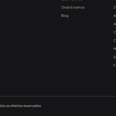
Onde Estamos
2
Blog
A
A
C
C
M
S
F
os os direitos reservados