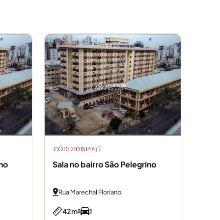
CÓD: 21015146
ino
Sala no bairro São Pelegrino
Rua Marechal Floriano
42m²
1