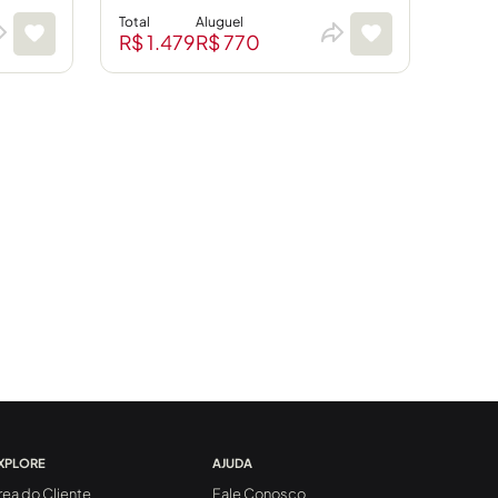
Total
Aluguel
R$ 1.479
R$ 770
XPLORE
AJUDA
rea do Cliente
Fale Conosco