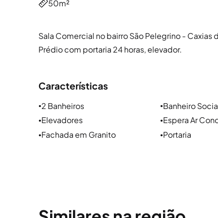
50m²
Sala Comercial no bairro São Pelegrino - Caxias 
Prédio com portaria 24 horas, elevador.
Características
2 Banheiros
Banheiro Socia
●
●
Elevadores
Espera Ar Con
●
●
Fachada em Granito
Portaria
●
●
Similares na região