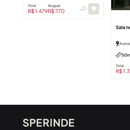
Total
Aluguel
R$ 1.479
R$ 770
Sala n
Aveni
50m
Total
R$ 1.