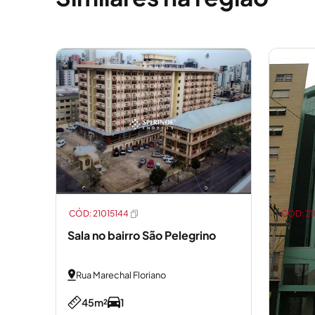
CÓD: 21015144
CÓD: 2
Sala no bairro São Pelegrino
Rua Marechal Floriano
45m²
1