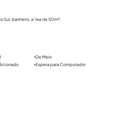
do Sul, banheiro, a´rea de 50m².
l
De Meio
●
dicionado
Espera para Computador
●