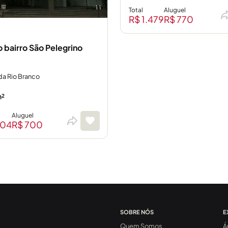
Total
Aluguel
R$ 1.479
R$ 770
o bairro São Pelegrino
da Rio Branco
²
Aluguel
304
R$ 700
SOBRE NÓS
E
Quem Somos
Á