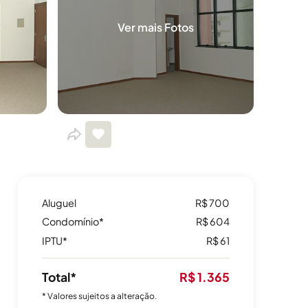
Ver mais Fotos
Aluguel
R$ 700
Condomínio*
R$ 604
IPTU*
R$ 61
Total*
R$ 1.365
* Valores sujeitos a alteração.