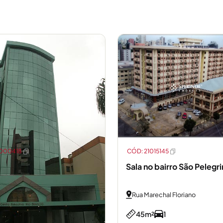
1000418
CÓD: 21015145
Sala no bairro São Pelegr
Rua Marechal Floriano
45m²
1