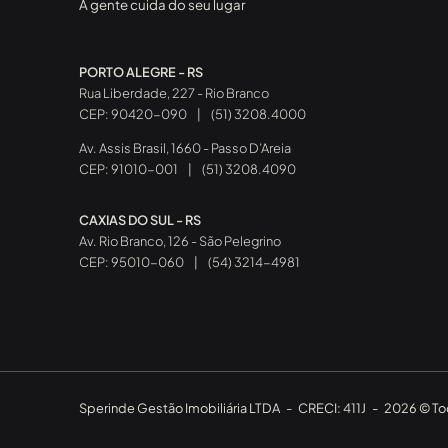
A gente cuida do seu lugar
PORTO ALEGRE - RS
Rua Liberdade, 227 - Rio Branco
CEP: 90420-090
|
(51) 3208.4000
Av. Assis Brasil, 1660 - Passo D’Areia
CEP: 91010-001
|
(51) 3208.4090
CAXIAS DO SUL - RS
Av. Rio Branco, 126 - São Pelegrino
CEP: 95010-060
|
(54) 3214-4981
Sperinde Gestão Imobiliária LTDA
-
CRECI: 411J
-
2026 © Tod