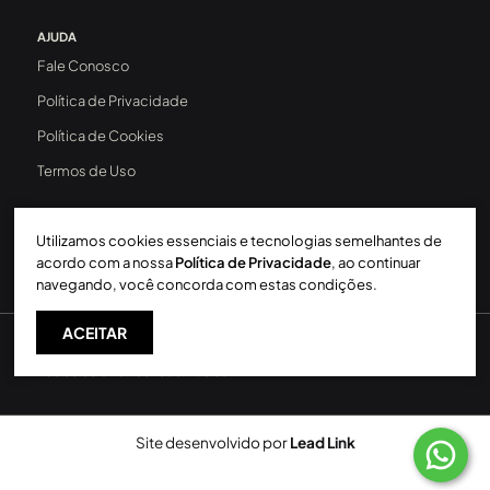
AJUDA
Fale Conosco
Política de Privacidade
Política de Cookies
Termos de Uso
Utilizamos cookies essenciais e tecnologias semelhantes de
acordo com a nossa
Política de Privacidade
, ao continuar
navegando, você concorda com estas condições.
ACEITAR
Sperinde Gestão Imobiliária LTDA
-
CRECI: 411J
-
2026 ©
Todos os direitos reservados
Site desenvolvido por
Lead Link