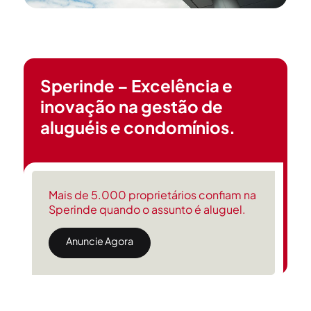
Sperinde – Excelência e
inovação na gestão de
aluguéis e condomínios.
Mais de 5.000 proprietários confiam na
Sperinde quando o assunto é aluguel.
Anuncie Agora