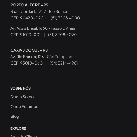
PORTO ALEGRE - RS
Rua Liberdade, 227 - Rio Branco
CEP: 90420-090
|
(51) 3208.4000
Av. Assis Brasil, 1660 - Passo D’Areia
CEP: 91010-001
|
(51) 3208.4090
CAXIAS DO SUL - RS
Av. Rio Branco, 126 - São Pelegrino
CEP: 95010-060
|
(54) 3214-4981
SOBRE NÓS
Quem Somos
Onde Estamos
Blog
EXPLORE
Área do Cliente