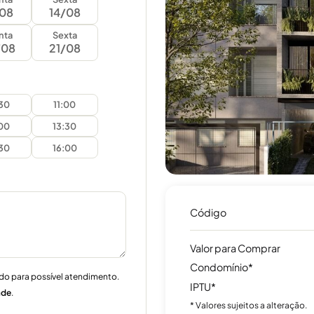
/08
14/08
nta
Sexta
/08
21/08
:30
11:00
:00
13:30
:30
16:00
Código
Valor para Comprar
Condomínio*
do para possível atendimento.
IPTU*
ade
.
* Valores sujeitos a alteração.