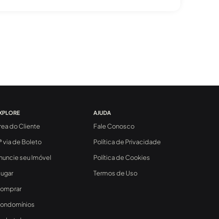
XPLORE
AJUDA
rea do Cliente
Fale Conosco
ª via de Boleto
Política de Privacidade
nuncie seu Imóvel
Política de Cookies
lugar
Termos de Uso
omprar
ondomínios