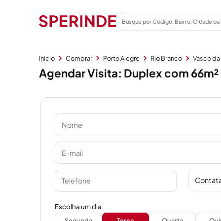
Início
Comprar
Porto Alegre
Rio Branco
Vasco d
Agendar Visita: Duplex com 66m² 
Contata
Escolha um dia
Segunda
Terça
Quarta
Qui