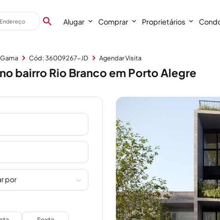
Alugar
Comprar
Proprietários
Condo
a Gama
Cód: 36009267-JD
Agendar Visita
no bairro Rio Branco em Porto Alegre
r por
nta
Sexta