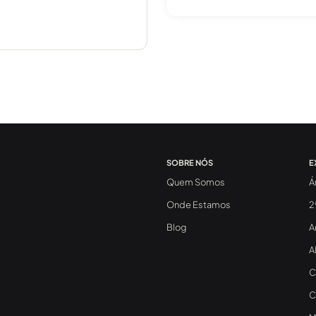
SOBRE NÓS
E
Quem Somos
Á
Onde Estamos
2
Blog
A
A
C
C