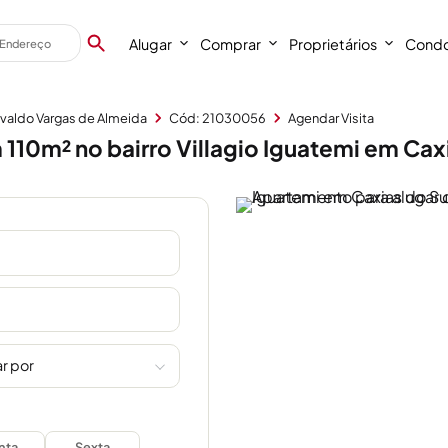
Alugar
Comprar
Proprietários
Condo
ivaldo Vargas de Almeida
Cód: 21030056
Agendar Visita
110m² no bairro Villagio Iguatemi em Caxi
r por
nta
Sexta