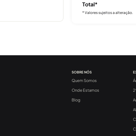
Total*
* Valores sujeitos a alteração.
SOBRE NÓS
E
Quem Somos
Á
Onde Estamos
2
Blog
A
A
C
C