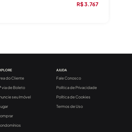
R$ 3.767
XPLORE
AJUDA
rea do Cliente
Fale Conosco
ª via de Boleto
Política de Privacidade
nuncie seu Imóvel
Política de Cookies
lugar
Termos de Uso
omprar
ondomínios