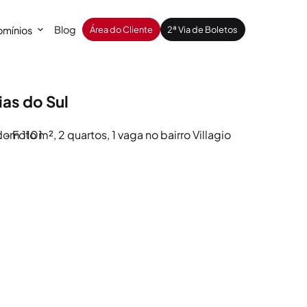
Blog
mínios
Área do Cliente
2ª Via de Boletos
as do Sul