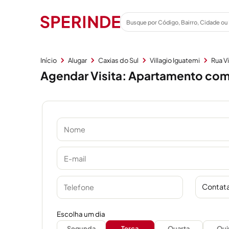
Início
Alugar
Caxias do Sul
Villagio Iguatemi
Rua V
Agendar Visita: Apartamento com 
Contata
Escolha um dia
Segunda
Terça
Quarta
Qui