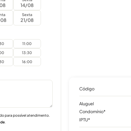
/08
14/08
nta
Sexta
/08
21/08
:30
11:00
:00
13:30
:30
16:00
Código
Aluguel
Condomínio*
do para possível atendimento.
IPTU*
ade
.