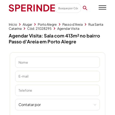
Início
Alugar
Porto Alegre
Passo d'Areia
Rua Santa
Catarina
Cód: 21028295
Agendar Visita
Agendar Visita: Sala com 413m² no bairro
Passo d'Areia em Porto Alegre
Contatar por