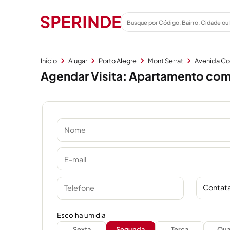
Início
Alugar
Porto Alegre
Mont Serrat
Avenida Cor
Agendar Visita: Apartamento com 
Contata
Escolha um dia
Sexta
Segunda
Terça
Qua