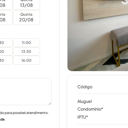
/08
13/08
rta
Quinta
/08
20/08
:30
11:00
:00
13:30
:30
16:00
Código
Aluguel
Condomínio*
do para possível atendimento.
IPTU*
ade
.