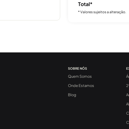
Total*
* Valores sujeitos a alteração.
SOBRE NÓS
E
Quem Somos
Á
Onde Estamos
2
Blog
A
A
C
C