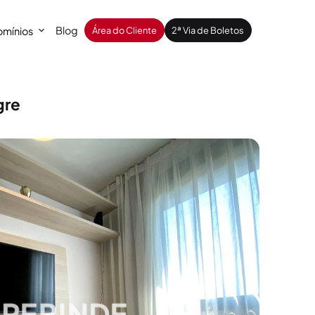
Blog
mínios
Área do Cliente
2ª Via de Boletos
gre