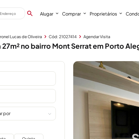
Alugar
Comprar
Proprietários
Condo
onel Lucas de Oliveira
Cód: 21027414
Agendar Visita
27m² no bairro Mont Serrat em Porto Ale
r por
rta
Quinta