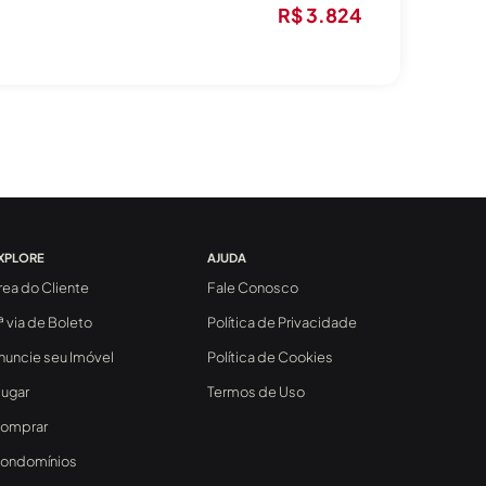
R$ 3.824
XPLORE
AJUDA
rea do Cliente
Fale Conosco
ª via de Boleto
Política de Privacidade
nuncie seu Imóvel
Política de Cookies
lugar
Termos de Uso
omprar
ondomínios