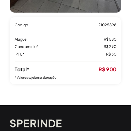
Código
21025898
Aluguel
R$ 580
Condomínio*
R$ 290
IPTU*
R$ 30
Total*
R$ 900
* Valores sujeitos a alteração.