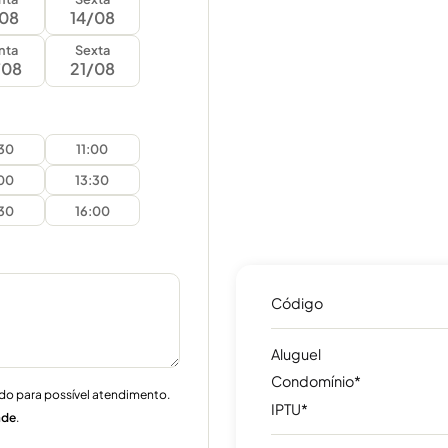
/08
14/08
nta
Sexta
/08
21/08
:30
11:00
:00
13:30
:30
16:00
Código
Aluguel
Condomínio*
do para possível atendimento.
IPTU*
ade
.