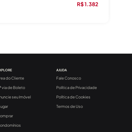
R$ 1.382
XPLORE
AJUDA
rea do Cliente
Fale Conosco
ª via de Boleto
Política de Privacidade
nuncie seu Imóvel
Política de Cookies
lugar
Termos de Uso
omprar
ondomínios