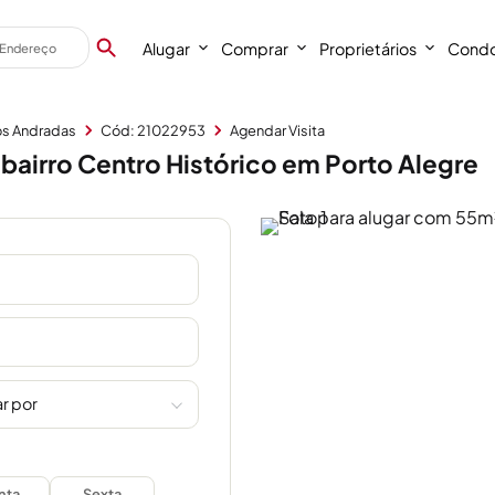
Alugar
Comprar
Proprietários
Condo
os Andradas
Cód: 21022953
Agendar Visita
bairro Centro Histórico em Porto Alegre
r por
nta
Sexta