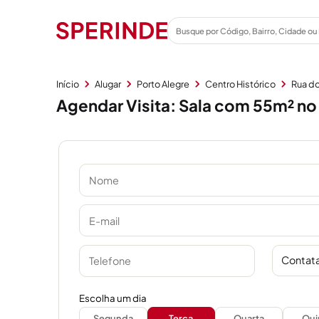
Início
Alugar
Porto Alegre
Centro Histórico
Rua d
Agendar Visita: Sala com 55m² no 
Contata
Escolha um dia
Segunda
Terça
Quarta
Qui