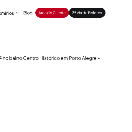
Blog
mínios
Área do Cliente
2ª Via de Boletos