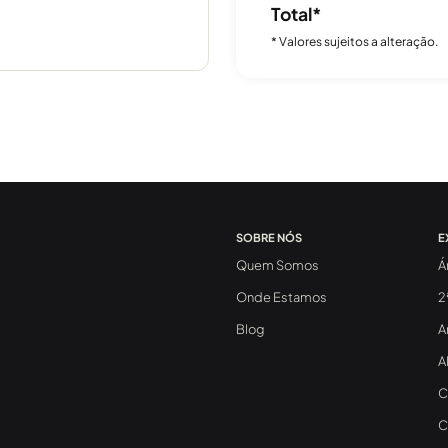
Total*
* Valores sujeitos a alteração.
SOBRE NÓS
E
Quem Somos
Á
Onde Estamos
2
Blog
A
A
C
C